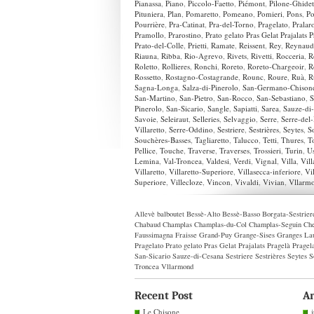
Pianassa
,
Piano
,
Piccolo-Faetto
,
Piémont
,
Pilone-Ghidet
Pituniera
,
Plan
,
Pomaretto
,
Pomeano
,
Pomieri
,
Pons
,
Po
Pourrière
,
Pra-Catinat
,
Pra-del-Torno
,
Pragelato
,
Pralar
Pramollo
,
Prarostino
,
Prato gelato Pras Gelat Prajalats 
Prato-del-Colle
,
Prietti
,
Ramate
,
Reissent
,
Rey
,
Reynaud
Riauna
,
Ribba
,
Rio-Agrevo
,
Rivets
,
Rivetti
,
Rocceria
,
R
Roletto
,
Rollieres
,
Ronchi
,
Roreto
,
Roreto-Chargeoir
,
R
Rossetto
,
Rostagno-Costagrande
,
Rounc
,
Roure
,
Ruà
,
R
Sagna-Longa
,
Salza-di-Pinerolo
,
San-Germano-Chison
San-Martino
,
San-Pietro
,
San-Rocco
,
San-Sebastiano
,
S
Pinerolo
,
San-Sicario
,
Sangle
,
Sapiatti
,
Sarea
,
Sauze-di
Savoie
,
Seleiraut
,
Selleries
,
Selvaggio
,
Serre
,
Serre-del
Villaretto
,
Serre-Oddino
,
Sestriere
,
Sestrières
,
Seytes
,
So
Souchères-Basses
,
Tagliaretto
,
Talucco
,
Tetti
,
Thures
,
T
Pellice
,
Touche
,
Traverse
,
Traverses
,
Trossieri
,
Turin
,
U
Lemina
,
Val-Troncea
,
Valdesi
,
Verdi
,
Vignal
,
Villa
,
Vill
Villaretto
,
Villaretto-Superiore
,
Villasecca-inferiore
,
Vi
Superiore
,
Villecloze
,
Vincon
,
Vivaldi
,
Vivian
,
Vllarm
Allevè
balboutet
Bessè-Alto
Bessè-Basso
Borgata-Sestrier
Chabaud
Champlas
Champlas-du-Col
Champlas-Seguin
Che
Faussimagna
Fraisse
Grand-Puy
Grange-Sises
Granges
La
Pragelato
Prato gelato Pras Gelat Prajalats Pragelà Pragel
San-Sicario
Sauze-di-Cesana
Sestriere
Sestrières
Seytes
S
Troncea
Vllarmond
Recent Post
Ar
Le Chisone