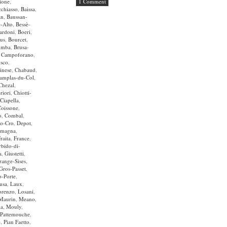
ione
,
1 Comment
chiasso
,
Baissa
,
an
,
Baussan-
è-Alto
,
Bessè-
ardoni
,
Boeri
,
us
,
Bourcet
,
omba
,
Brusa-
,
Campoforano
,
osco
,
inese
,
Chabaud
,
amplas-du-Col
,
Chezal
,
riori
,
Chiotti-
Ciapella
,
Coissone
,
o
,
Combal
,
no-Cro
,
Depot
,
imagna
,
raita
,
France
,
bido-di-
a
,
Giustetti
,
range-Sises
,
Gros-Passet
,
o-Porte
,
usa
,
Laux
,
orenzo
,
Losani
,
Maurin
,
Meano
,
ia
,
Mouly
,
Pattemouche
,
e
,
Pian Faetto
,