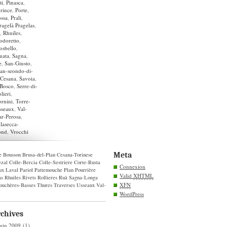
ti
,
Pinasca
,
rince
,
Porte
,
ossa
,
Prali
,
Pragelà Pragelas
,
,
Rhuiles
,
odoretto
,
osbello
,
uata
,
Sagna
,
e
,
San-Giusto
,
an-seondo-di-
-Cesana
,
Savoia
,
-Bosco
,
Serre-di-
lieri
,
ornini
,
Torre-
sseaux
,
Val-
ar-Perosa
,
llasecca-
ond
,
Vrocchi
Meta
e
Bousson
Brusa-del-Plan
Cesana-Torinese
zal
Colle-Bercia
Colle-Sestriere
Corte-Rusta
Connexion
ux
Laval
Pariol
Pattemouche
Plan
Pourrière
Valid
XHTML
as
Rhuiles
Rivets
Rollieres
Ruà
Sagna-Longa
XFN
ouchères-Basses
Thures
Traverses
Usseaux
Val-
WordPress
chives
juin 2009
(1)