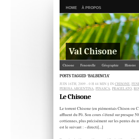
HOME
À PROPOS
Val Chisone
Chisone
Fenestrelle
Géographie
Histoire
POSTS TAGGED ‘BALBENCIA’
JUIN 16TH, 2009 - 0 H 44 MIN
§ IN
CHISONE
,
FEN
PEROSA ARGENTINA
,
PINASCA
,
PRAGELATO
,
RO
Le Chisone
Le torrent Chisone (en piémontais Chison ou Cle
affluent du Pô. Son cours s’étend sur presque 50
cottiennes, plus précisément sur les pentes du 
est le suivant : - directi[...]