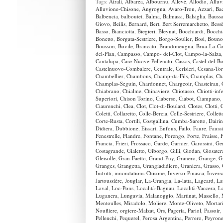
Tags:
Airali
,
Albarea
,
Albournu
,
Allevè
,
Allodio
,
Alluv
Alluvione-Chisone
,
Angrogna
,
Avaro-Tron
,
Azzari
,
Bac
Balbencia
,
balboutet
,
Balma
,
Balmassi
,
Balsiglia
,
Bauss
Giovo
,
Beilis
,
Bernard
,
Bert
,
Bert Serremarchetto
,
Bess
Basso
,
Bianciotta
,
Biegieri
,
Bleynat
,
Bocchiardi
,
Bocchi
Bonetto
,
Borgata-Sestriere
,
Borgo-Soulier
,
Bosi
,
Bouno
Bousson
,
Bovile
,
Brancato
,
Brandoneugna
,
Brua-La-C
del-Plan
,
Campasso
,
Campo- del-Clot
,
Campo-la-Salza
Cantalupa
,
Case-Nuove-Pellenchi
,
Cassas
,
Castel-del-B
Castelnuovo-Combalere
,
Centrale
,
Cerisieri
,
Cesana-Tor
Chambellier
,
Chambons
,
Champ-da-Fils
,
Champlas
,
Ch
Champlas-Seguin
,
Chardonnet
,
Chargeoir
,
Chasteiran
,
Chiabrano
,
Chialme
,
Chinaviere
,
Chiotasso
,
Chiotti-infe
Superiori
,
Chison Torino
,
Ciaberso
,
Ciabot
,
Ciampano
,
Ciaurenchi
,
Clea
,
Clot
,
Clot-di-Boulard
,
Clotes
,
Clotti
,
Coletti
,
Collaretto
,
Colle-Bercia
,
Colle-Sestriere
,
Collett
Corte-Rusta
,
Cortili
,
Costgallina
,
Cumba-Saretto
,
Dairi
Didiera
,
Dubbione
,
Eissart
,
Enfous
,
Failo
,
Faure
,
Fauss
Fenestrelle
,
Flandre
,
Fontane
,
Forengo
,
Forte
,
Fraisse
,
F
Francia
,
Frieri
,
Frossaco
,
Garde
,
Garnier
,
Garossini
,
Ger
Costagrande
,
Gialetto
,
Giborgo
,
Gilli
,
Giodan
,
Giosater
Gleisolle
,
Gran-Faetto
,
Grand-Puy
,
Granero
,
Grange
,
G
Granges
,
Grangetta
,
Grangiadidiero
,
Graniera
,
Grasso
,
Indritti
,
innondations-Chisone
,
Inverso-Pinasca
,
Invers
Jartoussière
,
Jouglar
,
La-Grangia
,
La-latta
,
Lageard
,
La
Laval
,
Loc-Pons
,
Località-Bagnau
,
Località-Vaccera
,
L
Luganera
,
Lungavia
,
Malanoggio
,
Martinat
,
Massello
,
Mentoulles
,
Miradolo
,
Moliere
,
Monte-Oliveto
,
Mortar
Noufliere
,
orgiere-Malzat
,
Ors
,
Pageria
,
Pariol
,
Passoir
,
Pellenchi
,
Pequerel
,
Perosa Argentina
,
Perrero
,
Peyron