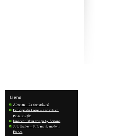
Liens
Allocien – Le site culturel
Ecologie du Corps – Conseils en
posturologie
Innocenti Mini design by Bertone
JUL Erades – Folk music made in
France