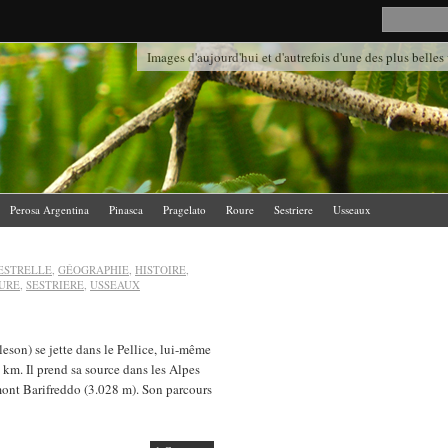
Images d'aujourd'hui et d'autrefois d'une des plus belles
Perosa Argentina
Pinasca
Pragelato
Roure
Sestriere
Usseaux
ESTRELLE
,
GÉOGRAPHIE
,
HISTOIRE
,
URE
,
SESTRIERE
,
USSEAUX
son) se jette dans le Pellice, lui-même
 km. Il prend sa source dans les Alpes
mont Barifreddo (3.028 m). Son parcours