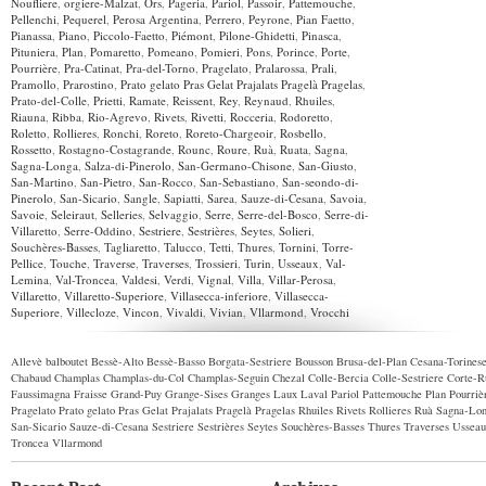
Noufliere
,
orgiere-Malzat
,
Ors
,
Pageria
,
Pariol
,
Passoir
,
Pattemouche
,
Pellenchi
,
Pequerel
,
Perosa Argentina
,
Perrero
,
Peyrone
,
Pian Faetto
,
Pianassa
,
Piano
,
Piccolo-Faetto
,
Piémont
,
Pilone-Ghidetti
,
Pinasca
,
Pituniera
,
Plan
,
Pomaretto
,
Pomeano
,
Pomieri
,
Pons
,
Porince
,
Porte
,
Pourrière
,
Pra-Catinat
,
Pra-del-Torno
,
Pragelato
,
Pralarossa
,
Prali
,
Pramollo
,
Prarostino
,
Prato gelato Pras Gelat Prajalats Pragelà Pragelas
,
Prato-del-Colle
,
Prietti
,
Ramate
,
Reissent
,
Rey
,
Reynaud
,
Rhuiles
,
Riauna
,
Ribba
,
Rio-Agrevo
,
Rivets
,
Rivetti
,
Rocceria
,
Rodoretto
,
Roletto
,
Rollieres
,
Ronchi
,
Roreto
,
Roreto-Chargeoir
,
Rosbello
,
Rossetto
,
Rostagno-Costagrande
,
Rounc
,
Roure
,
Ruà
,
Ruata
,
Sagna
,
Sagna-Longa
,
Salza-di-Pinerolo
,
San-Germano-Chisone
,
San-Giusto
,
San-Martino
,
San-Pietro
,
San-Rocco
,
San-Sebastiano
,
San-seondo-di-
Pinerolo
,
San-Sicario
,
Sangle
,
Sapiatti
,
Sarea
,
Sauze-di-Cesana
,
Savoia
,
Savoie
,
Seleiraut
,
Selleries
,
Selvaggio
,
Serre
,
Serre-del-Bosco
,
Serre-di-
Villaretto
,
Serre-Oddino
,
Sestriere
,
Sestrières
,
Seytes
,
Solieri
,
Souchères-Basses
,
Tagliaretto
,
Talucco
,
Tetti
,
Thures
,
Tornini
,
Torre-
Pellice
,
Touche
,
Traverse
,
Traverses
,
Trossieri
,
Turin
,
Usseaux
,
Val-
Lemina
,
Val-Troncea
,
Valdesi
,
Verdi
,
Vignal
,
Villa
,
Villar-Perosa
,
Villaretto
,
Villaretto-Superiore
,
Villasecca-inferiore
,
Villasecca-
Superiore
,
Villecloze
,
Vincon
,
Vivaldi
,
Vivian
,
Vllarmond
,
Vrocchi
Allevè
balboutet
Bessè-Alto
Bessè-Basso
Borgata-Sestriere
Bousson
Brusa-del-Plan
Cesana-Torines
Chabaud
Champlas
Champlas-du-Col
Champlas-Seguin
Chezal
Colle-Bercia
Colle-Sestriere
Corte-R
Faussimagna
Fraisse
Grand-Puy
Grange-Sises
Granges
Laux
Laval
Pariol
Pattemouche
Plan
Pourriè
Pragelato
Prato gelato Pras Gelat Prajalats Pragelà Pragelas
Rhuiles
Rivets
Rollieres
Ruà
Sagna-Lo
San-Sicario
Sauze-di-Cesana
Sestriere
Sestrières
Seytes
Souchères-Basses
Thures
Traverses
Usseau
Troncea
Vllarmond