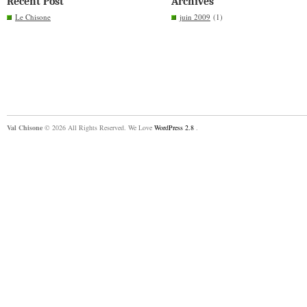
Recent Post
Archives
Le Chisone
juin 2009
(1)
Val Chisone
© 2026 All Rights Reserved. We Love
WordPress 2.8
.