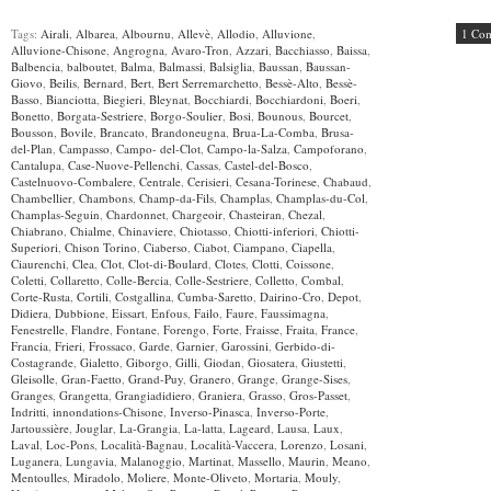
Tags:
Airali
,
Albarea
,
Albournu
,
Allevè
,
Allodio
,
Alluvione
,
1 Co
Alluvione-Chisone
,
Angrogna
,
Avaro-Tron
,
Azzari
,
Bacchiasso
,
Baissa
,
Balbencia
,
balboutet
,
Balma
,
Balmassi
,
Balsiglia
,
Baussan
,
Baussan-
Giovo
,
Beilis
,
Bernard
,
Bert
,
Bert Serremarchetto
,
Bessè-Alto
,
Bessè-
Basso
,
Bianciotta
,
Biegieri
,
Bleynat
,
Bocchiardi
,
Bocchiardoni
,
Boeri
,
Bonetto
,
Borgata-Sestriere
,
Borgo-Soulier
,
Bosi
,
Bounous
,
Bourcet
,
Bousson
,
Bovile
,
Brancato
,
Brandoneugna
,
Brua-La-Comba
,
Brusa-
del-Plan
,
Campasso
,
Campo- del-Clot
,
Campo-la-Salza
,
Campoforano
,
Cantalupa
,
Case-Nuove-Pellenchi
,
Cassas
,
Castel-del-Bosco
,
Castelnuovo-Combalere
,
Centrale
,
Cerisieri
,
Cesana-Torinese
,
Chabaud
,
Chambellier
,
Chambons
,
Champ-da-Fils
,
Champlas
,
Champlas-du-Col
,
Champlas-Seguin
,
Chardonnet
,
Chargeoir
,
Chasteiran
,
Chezal
,
Chiabrano
,
Chialme
,
Chinaviere
,
Chiotasso
,
Chiotti-inferiori
,
Chiotti-
Superiori
,
Chison Torino
,
Ciaberso
,
Ciabot
,
Ciampano
,
Ciapella
,
Ciaurenchi
,
Clea
,
Clot
,
Clot-di-Boulard
,
Clotes
,
Clotti
,
Coissone
,
Coletti
,
Collaretto
,
Colle-Bercia
,
Colle-Sestriere
,
Colletto
,
Combal
,
Corte-Rusta
,
Cortili
,
Costgallina
,
Cumba-Saretto
,
Dairino-Cro
,
Depot
,
Didiera
,
Dubbione
,
Eissart
,
Enfous
,
Failo
,
Faure
,
Faussimagna
,
Fenestrelle
,
Flandre
,
Fontane
,
Forengo
,
Forte
,
Fraisse
,
Fraita
,
France
,
Francia
,
Frieri
,
Frossaco
,
Garde
,
Garnier
,
Garossini
,
Gerbido-di-
Costagrande
,
Gialetto
,
Giborgo
,
Gilli
,
Giodan
,
Giosatera
,
Giustetti
,
Gleisolle
,
Gran-Faetto
,
Grand-Puy
,
Granero
,
Grange
,
Grange-Sises
,
Granges
,
Grangetta
,
Grangiadidiero
,
Graniera
,
Grasso
,
Gros-Passet
,
Indritti
,
innondations-Chisone
,
Inverso-Pinasca
,
Inverso-Porte
,
Jartoussière
,
Jouglar
,
La-Grangia
,
La-latta
,
Lageard
,
Lausa
,
Laux
,
Laval
,
Loc-Pons
,
Località-Bagnau
,
Località-Vaccera
,
Lorenzo
,
Losani
,
Luganera
,
Lungavia
,
Malanoggio
,
Martinat
,
Massello
,
Maurin
,
Meano
,
Mentoulles
,
Miradolo
,
Moliere
,
Monte-Oliveto
,
Mortaria
,
Mouly
,