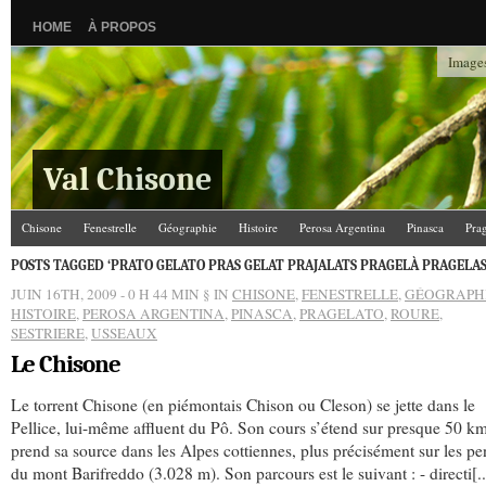
HOME
À PROPOS
Images
Val Chisone
Chisone
Fenestrelle
Géographie
Histoire
Perosa Argentina
Pinasca
Pra
POSTS TAGGED ‘PRATO GELATO PRAS GELAT PRAJALATS PRAGELÀ PRAGELAS
JUIN 16TH, 2009 - 0 H 44 MIN
§ IN
CHISONE
,
FENESTRELLE
,
GÉOGRAPH
HISTOIRE
,
PEROSA ARGENTINA
,
PINASCA
,
PRAGELATO
,
ROURE
,
SESTRIERE
,
USSEAUX
Le Chisone
Le torrent Chisone (en piémontais Chison ou Cleson) se jette dans le
Pellice, lui-même affluent du Pô. Son cours s’étend sur presque 50 km
prend sa source dans les Alpes cottiennes, plus précisément sur les pe
du mont Barifreddo (3.028 m). Son parcours est le suivant : - directi[..