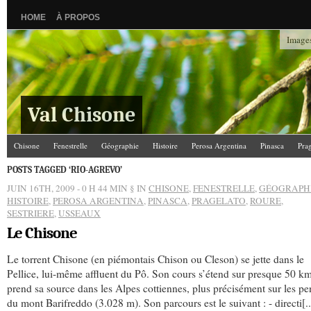
HOME
À PROPOS
Images
Val Chisone
Chisone
Fenestrelle
Géographie
Histoire
Perosa Argentina
Pinasca
Pra
POSTS TAGGED ‘RIO-AGREVO’
JUIN 16TH, 2009 - 0 H 44 MIN
§ IN
CHISONE
,
FENESTRELLE
,
GÉOGRAPH
HISTOIRE
,
PEROSA ARGENTINA
,
PINASCA
,
PRAGELATO
,
ROURE
,
SESTRIERE
,
USSEAUX
Le Chisone
Le torrent Chisone (en piémontais Chison ou Cleson) se jette dans le
Pellice, lui-même affluent du Pô. Son cours s’étend sur presque 50 km
prend sa source dans les Alpes cottiennes, plus précisément sur les pe
du mont Barifreddo (3.028 m). Son parcours est le suivant : - directi[..