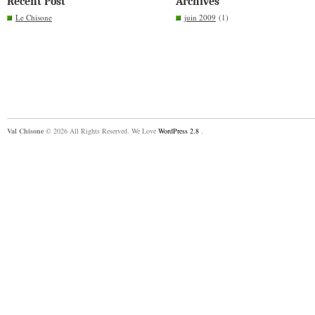
Recent Post
Archives
Le Chisone
juin 2009
(1)
Val Chisone
© 2026 All Rights Reserved. We Love
WordPress 2.8
.