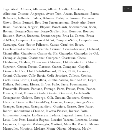
Tags:
Airali
,
Albarea
,
Albournu
,
Allevè
,
Allodio
,
Alluvione
,
1 Co
Alluvione-Chisone
,
Angrogna
,
Avaro-Tron
,
Azzari
,
Bacchiasso
,
Baissa
,
Balbencia
,
balboutet
,
Balma
,
Balmassi
,
Balsiglia
,
Baussan
,
Baussan-
Giovo
,
Beilis
,
Bernard
,
Bert
,
Bert Serremarchetto
,
Bessè-Alto
,
Bessè-
Basso
,
Bianciotta
,
Biegieri
,
Bleynat
,
Bocchiardi
,
Bocchiardoni
,
Boeri
,
Bonetto
,
Borgata-Sestriere
,
Borgo-Soulier
,
Bosi
,
Bounous
,
Bourcet
,
Bousson
,
Bovile
,
Brancato
,
Brandoneugna
,
Brua-La-Comba
,
Brusa-
del-Plan
,
Campasso
,
Campo- del-Clot
,
Campo-la-Salza
,
Campoforano
,
Cantalupa
,
Case-Nuove-Pellenchi
,
Cassas
,
Castel-del-Bosco
,
Castelnuovo-Combalere
,
Centrale
,
Cerisieri
,
Cesana-Torinese
,
Chabaud
,
Chambellier
,
Chambons
,
Champ-da-Fils
,
Champlas
,
Champlas-du-Col
,
Champlas-Seguin
,
Chardonnet
,
Chargeoir
,
Chasteiran
,
Chezal
,
Chiabrano
,
Chialme
,
Chinaviere
,
Chiotasso
,
Chiotti-inferiori
,
Chiotti-
Superiori
,
Chison Torino
,
Ciaberso
,
Ciabot
,
Ciampano
,
Ciapella
,
Ciaurenchi
,
Clea
,
Clot
,
Clot-di-Boulard
,
Clotes
,
Clotti
,
Coissone
,
Coletti
,
Collaretto
,
Colle-Bercia
,
Colle-Sestriere
,
Colletto
,
Combal
,
Corte-Rusta
,
Cortili
,
Costgallina
,
Cumba-Saretto
,
Dairino-Cro
,
Depot
,
Didiera
,
Dubbione
,
Eissart
,
Enfous
,
Failo
,
Faure
,
Faussimagna
,
Fenestrelle
,
Flandre
,
Fontane
,
Forengo
,
Forte
,
Fraisse
,
Fraita
,
France
,
Francia
,
Frieri
,
Frossaco
,
Garde
,
Garnier
,
Garossini
,
Gerbido-di-
Costagrande
,
Gialetto
,
Giborgo
,
Gilli
,
Giodan
,
Giosatera
,
Giustetti
,
Gleisolle
,
Gran-Faetto
,
Grand-Puy
,
Granero
,
Grange
,
Grange-Sises
,
Granges
,
Grangetta
,
Grangiadidiero
,
Graniera
,
Grasso
,
Gros-Passet
,
Indritti
,
innondations-Chisone
,
Inverso-Pinasca
,
Inverso-Porte
,
Jartoussière
,
Jouglar
,
La-Grangia
,
La-latta
,
Lageard
,
Lausa
,
Laux
,
Laval
,
Loc-Pons
,
Località-Bagnau
,
Località-Vaccera
,
Lorenzo
,
Losani
,
Luganera
,
Lungavia
,
Malanoggio
,
Martinat
,
Massello
,
Maurin
,
Meano
,
Mentoulles
,
Miradolo
,
Moliere
,
Monte-Oliveto
,
Mortaria
,
Mouly
,