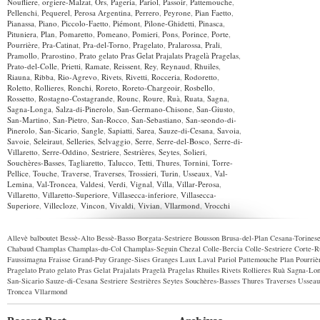
Noufliere
,
orgiere-Malzat
,
Ors
,
Pageria
,
Pariol
,
Passoir
,
Pattemouche
,
Pellenchi
,
Pequerel
,
Perosa Argentina
,
Perrero
,
Peyrone
,
Pian Faetto
,
Pianassa
,
Piano
,
Piccolo-Faetto
,
Piémont
,
Pilone-Ghidetti
,
Pinasca
,
Pituniera
,
Plan
,
Pomaretto
,
Pomeano
,
Pomieri
,
Pons
,
Porince
,
Porte
,
Pourrière
,
Pra-Catinat
,
Pra-del-Torno
,
Pragelato
,
Pralarossa
,
Prali
,
Pramollo
,
Prarostino
,
Prato gelato Pras Gelat Prajalats Pragelà Pragelas
,
Prato-del-Colle
,
Prietti
,
Ramate
,
Reissent
,
Rey
,
Reynaud
,
Rhuiles
,
Riauna
,
Ribba
,
Rio-Agrevo
,
Rivets
,
Rivetti
,
Rocceria
,
Rodoretto
,
Roletto
,
Rollieres
,
Ronchi
,
Roreto
,
Roreto-Chargeoir
,
Rosbello
,
Rossetto
,
Rostagno-Costagrande
,
Rounc
,
Roure
,
Ruà
,
Ruata
,
Sagna
,
Sagna-Longa
,
Salza-di-Pinerolo
,
San-Germano-Chisone
,
San-Giusto
,
San-Martino
,
San-Pietro
,
San-Rocco
,
San-Sebastiano
,
San-seondo-di-
Pinerolo
,
San-Sicario
,
Sangle
,
Sapiatti
,
Sarea
,
Sauze-di-Cesana
,
Savoia
,
Savoie
,
Seleiraut
,
Selleries
,
Selvaggio
,
Serre
,
Serre-del-Bosco
,
Serre-di-
Villaretto
,
Serre-Oddino
,
Sestriere
,
Sestrières
,
Seytes
,
Solieri
,
Souchères-Basses
,
Tagliaretto
,
Talucco
,
Tetti
,
Thures
,
Tornini
,
Torre-
Pellice
,
Touche
,
Traverse
,
Traverses
,
Trossieri
,
Turin
,
Usseaux
,
Val-
Lemina
,
Val-Troncea
,
Valdesi
,
Verdi
,
Vignal
,
Villa
,
Villar-Perosa
,
Villaretto
,
Villaretto-Superiore
,
Villasecca-inferiore
,
Villasecca-
Superiore
,
Villecloze
,
Vincon
,
Vivaldi
,
Vivian
,
Vllarmond
,
Vrocchi
Allevè
balboutet
Bessè-Alto
Bessè-Basso
Borgata-Sestriere
Bousson
Brusa-del-Plan
Cesana-Torines
Chabaud
Champlas
Champlas-du-Col
Champlas-Seguin
Chezal
Colle-Bercia
Colle-Sestriere
Corte-R
Faussimagna
Fraisse
Grand-Puy
Grange-Sises
Granges
Laux
Laval
Pariol
Pattemouche
Plan
Pourriè
Pragelato
Prato gelato Pras Gelat Prajalats Pragelà Pragelas
Rhuiles
Rivets
Rollieres
Ruà
Sagna-Lo
San-Sicario
Sauze-di-Cesana
Sestriere
Sestrières
Seytes
Souchères-Basses
Thures
Traverses
Usseau
Troncea
Vllarmond