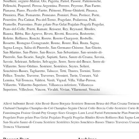
Noufliere
,
orgiere-Malzat
,
Ors
,
Pageria
,
Pariol
,
Passoir
,
Pattemouche
,
Pellenchi
,
Pequerel
,
Perosa Argentina
,
Perrero
,
Peyrone
,
Pian Faetto
,
Pianassa
,
Piano
,
Piccolo-Faetto
,
Piémont
,
Pilone-Ghidetti
,
Pinasca
,
Pituniera
,
Plan
,
Pomaretto
,
Pomeano
,
Pomieri
,
Pons
,
Porince
,
Porte
,
Pourrière
,
Pra-Catinat
,
Pra-del-Torno
,
Pragelato
,
Pralarossa
,
Prali
,
Pramollo
,
Prarostino
,
Prato gelato Pras Gelat Prajalats Pragelà Pragelas
,
Prato-del-Colle
,
Prietti
,
Ramate
,
Reissent
,
Rey
,
Reynaud
,
Rhuiles
,
Riauna
,
Ribba
,
Rio-Agrevo
,
Rivets
,
Rivetti
,
Rocceria
,
Rodoretto
,
Roletto
,
Rollieres
,
Ronchi
,
Roreto
,
Roreto-Chargeoir
,
Rosbello
,
Rossetto
,
Rostagno-Costagrande
,
Rounc
,
Roure
,
Ruà
,
Ruata
,
Sagna
,
Sagna-Longa
,
Salza-di-Pinerolo
,
San-Germano-Chisone
,
San-Giusto
,
San-Martino
,
San-Pietro
,
San-Rocco
,
San-Sebastiano
,
San-seondo-di-
Pinerolo
,
San-Sicario
,
Sangle
,
Sapiatti
,
Sarea
,
Sauze-di-Cesana
,
Savoia
,
Savoie
,
Seleiraut
,
Selleries
,
Selvaggio
,
Serre
,
Serre-del-Bosco
,
Serre-di-
Villaretto
,
Serre-Oddino
,
Sestriere
,
Sestrières
,
Seytes
,
Solieri
,
Souchères-Basses
,
Tagliaretto
,
Talucco
,
Tetti
,
Thures
,
Tornini
,
Torre-
Pellice
,
Touche
,
Traverse
,
Traverses
,
Trossieri
,
Turin
,
Usseaux
,
Val-
Lemina
,
Val-Troncea
,
Valdesi
,
Verdi
,
Vignal
,
Villa
,
Villar-Perosa
,
Villaretto
,
Villaretto-Superiore
,
Villasecca-inferiore
,
Villasecca-
Superiore
,
Villecloze
,
Vincon
,
Vivaldi
,
Vivian
,
Vllarmond
,
Vrocchi
Allevè
balboutet
Bessè-Alto
Bessè-Basso
Borgata-Sestriere
Bousson
Brusa-del-Plan
Cesana-Torines
Chabaud
Champlas
Champlas-du-Col
Champlas-Seguin
Chezal
Colle-Bercia
Colle-Sestriere
Corte-R
Faussimagna
Fraisse
Grand-Puy
Grange-Sises
Granges
Laux
Laval
Pariol
Pattemouche
Plan
Pourriè
Pragelato
Prato gelato Pras Gelat Prajalats Pragelà Pragelas
Rhuiles
Rivets
Rollieres
Ruà
Sagna-Lo
San-Sicario
Sauze-di-Cesana
Sestriere
Sestrières
Seytes
Souchères-Basses
Thures
Traverses
Usseau
Troncea
Vllarmond