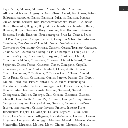
Tags:
Airali
,
Albarea
,
Albournu
,
Allevè
,
Allodio
,
Alluvione
,
1 Co
Alluvione-Chisone
,
Angrogna
,
Avaro-Tron
,
Azzari
,
Bacchiasso
,
Baissa
,
Balbencia
,
balboutet
,
Balma
,
Balmassi
,
Balsiglia
,
Baussan
,
Baussan-
Giovo
,
Beilis
,
Bernard
,
Bert
,
Bert Serremarchetto
,
Bessè-Alto
,
Bessè-
Basso
,
Bianciotta
,
Biegieri
,
Bleynat
,
Bocchiardi
,
Bocchiardoni
,
Boeri
,
Bonetto
,
Borgata-Sestriere
,
Borgo-Soulier
,
Bosi
,
Bounous
,
Bourcet
,
Bousson
,
Bovile
,
Brancato
,
Brandoneugna
,
Brua-La-Comba
,
Brusa-
del-Plan
,
Campasso
,
Campo- del-Clot
,
Campo-la-Salza
,
Campoforano
,
Cantalupa
,
Case-Nuove-Pellenchi
,
Cassas
,
Castel-del-Bosco
,
Castelnuovo-Combalere
,
Centrale
,
Cerisieri
,
Cesana-Torinese
,
Chabaud
,
Chambellier
,
Chambons
,
Champ-da-Fils
,
Champlas
,
Champlas-du-Col
,
Champlas-Seguin
,
Chardonnet
,
Chargeoir
,
Chasteiran
,
Chezal
,
Chiabrano
,
Chialme
,
Chinaviere
,
Chiotasso
,
Chiotti-inferiori
,
Chiotti-
Superiori
,
Chison Torino
,
Ciaberso
,
Ciabot
,
Ciampano
,
Ciapella
,
Ciaurenchi
,
Clea
,
Clot
,
Clot-di-Boulard
,
Clotes
,
Clotti
,
Coissone
,
Coletti
,
Collaretto
,
Colle-Bercia
,
Colle-Sestriere
,
Colletto
,
Combal
,
Corte-Rusta
,
Cortili
,
Costgallina
,
Cumba-Saretto
,
Dairino-Cro
,
Depot
,
Didiera
,
Dubbione
,
Eissart
,
Enfous
,
Failo
,
Faure
,
Faussimagna
,
Fenestrelle
,
Flandre
,
Fontane
,
Forengo
,
Forte
,
Fraisse
,
Fraita
,
France
,
Francia
,
Frieri
,
Frossaco
,
Garde
,
Garnier
,
Garossini
,
Gerbido-di-
Costagrande
,
Gialetto
,
Giborgo
,
Gilli
,
Giodan
,
Giosatera
,
Giustetti
,
Gleisolle
,
Gran-Faetto
,
Grand-Puy
,
Granero
,
Grange
,
Grange-Sises
,
Granges
,
Grangetta
,
Grangiadidiero
,
Graniera
,
Grasso
,
Gros-Passet
,
Indritti
,
innondations-Chisone
,
Inverso-Pinasca
,
Inverso-Porte
,
Jartoussière
,
Jouglar
,
La-Grangia
,
La-latta
,
Lageard
,
Lausa
,
Laux
,
Laval
,
Loc-Pons
,
Località-Bagnau
,
Località-Vaccera
,
Lorenzo
,
Losani
,
Luganera
,
Lungavia
,
Malanoggio
,
Martinat
,
Massello
,
Maurin
,
Meano
,
Mentoulles
,
Miradolo
,
Moliere
,
Monte-Oliveto
,
Mortaria
,
Mouly
,