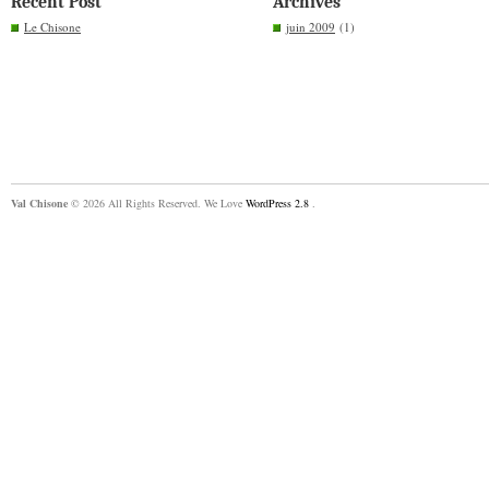
Recent Post
Archives
Le Chisone
juin 2009
(1)
Val Chisone
© 2026 All Rights Reserved. We Love
WordPress 2.8
.