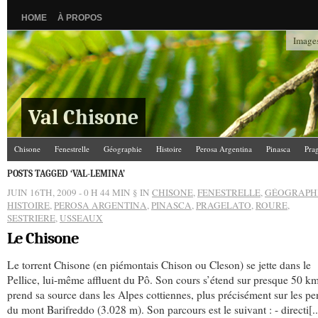
HOME
À PROPOS
Images
Val Chisone
Chisone
Fenestrelle
Géographie
Histoire
Perosa Argentina
Pinasca
Pra
POSTS TAGGED ‘VAL-LEMINA’
JUIN 16TH, 2009 - 0 H 44 MIN
§ IN
CHISONE
,
FENESTRELLE
,
GÉOGRAPH
HISTOIRE
,
PEROSA ARGENTINA
,
PINASCA
,
PRAGELATO
,
ROURE
,
SESTRIERE
,
USSEAUX
Le Chisone
Le torrent Chisone (en piémontais Chison ou Cleson) se jette dans le
Pellice, lui-même affluent du Pô. Son cours s’étend sur presque 50 km
prend sa source dans les Alpes cottiennes, plus précisément sur les pe
du mont Barifreddo (3.028 m). Son parcours est le suivant : - directi[..