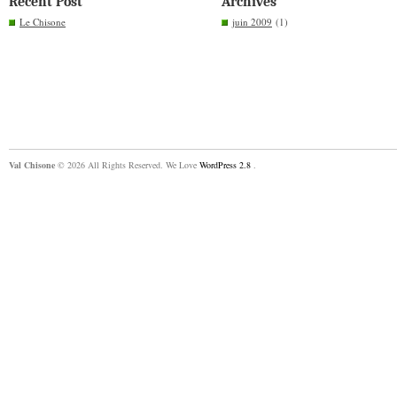
Recent Post
Archives
Le Chisone
juin 2009
(1)
Val Chisone
© 2026 All Rights Reserved. We Love
WordPress 2.8
.