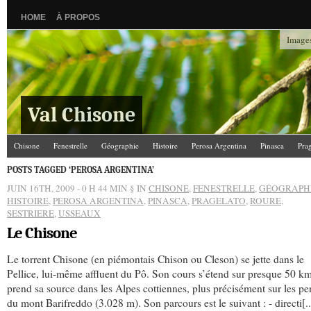
HOME
À PROPOS
Images
Val Chisone
Chisone
Fenestrelle
Géographie
Histoire
Perosa Argentina
Pinasca
Pra
POSTS TAGGED ‘PEROSA ARGENTINA’
JUIN 16TH, 2009 - 0 H 44 MIN
§ IN
CHISONE
,
FENESTRELLE
,
GÉOGRAPH
HISTOIRE
,
PEROSA ARGENTINA
,
PINASCA
,
PRAGELATO
,
ROURE
,
SESTRIERE
,
USSEAUX
Le Chisone
Le torrent Chisone (en piémontais Chison ou Cleson) se jette dans le
Pellice, lui-même affluent du Pô. Son cours s’étend sur presque 50 km
prend sa source dans les Alpes cottiennes, plus précisément sur les pe
du mont Barifreddo (3.028 m). Son parcours est le suivant : - directi[..