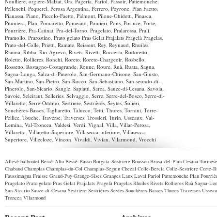
Noufliere
,
orgiere-Malzat
,
Ors
,
Pageria
,
Pariol
,
Passoir
,
Pattemouche
,
Pellenchi
,
Pequerel
,
Perosa Argentina
,
Perrero
,
Peyrone
,
Pian Faetto
,
Pianassa
,
Piano
,
Piccolo-Faetto
,
Piémont
,
Pilone-Ghidetti
,
Pinasca
,
Pituniera
,
Plan
,
Pomaretto
,
Pomeano
,
Pomieri
,
Pons
,
Porince
,
Porte
,
Pourrière
,
Pra-Catinat
,
Pra-del-Torno
,
Pragelato
,
Pralarossa
,
Prali
,
Pramollo
,
Prarostino
,
Prato gelato Pras Gelat Prajalats Pragelà Pragelas
,
Prato-del-Colle
,
Prietti
,
Ramate
,
Reissent
,
Rey
,
Reynaud
,
Rhuiles
,
Riauna
,
Ribba
,
Rio-Agrevo
,
Rivets
,
Rivetti
,
Rocceria
,
Rodoretto
,
Roletto
,
Rollieres
,
Ronchi
,
Roreto
,
Roreto-Chargeoir
,
Rosbello
,
Rossetto
,
Rostagno-Costagrande
,
Rounc
,
Roure
,
Ruà
,
Ruata
,
Sagna
,
Sagna-Longa
,
Salza-di-Pinerolo
,
San-Germano-Chisone
,
San-Giusto
,
San-Martino
,
San-Pietro
,
San-Rocco
,
San-Sebastiano
,
San-seondo-di-
Pinerolo
,
San-Sicario
,
Sangle
,
Sapiatti
,
Sarea
,
Sauze-di-Cesana
,
Savoia
,
Savoie
,
Seleiraut
,
Selleries
,
Selvaggio
,
Serre
,
Serre-del-Bosco
,
Serre-di-
Villaretto
,
Serre-Oddino
,
Sestriere
,
Sestrières
,
Seytes
,
Solieri
,
Souchères-Basses
,
Tagliaretto
,
Talucco
,
Tetti
,
Thures
,
Tornini
,
Torre-
Pellice
,
Touche
,
Traverse
,
Traverses
,
Trossieri
,
Turin
,
Usseaux
,
Val-
Lemina
,
Val-Troncea
,
Valdesi
,
Verdi
,
Vignal
,
Villa
,
Villar-Perosa
,
Villaretto
,
Villaretto-Superiore
,
Villasecca-inferiore
,
Villasecca-
Superiore
,
Villecloze
,
Vincon
,
Vivaldi
,
Vivian
,
Vllarmond
,
Vrocchi
Allevè
balboutet
Bessè-Alto
Bessè-Basso
Borgata-Sestriere
Bousson
Brusa-del-Plan
Cesana-Torines
Chabaud
Champlas
Champlas-du-Col
Champlas-Seguin
Chezal
Colle-Bercia
Colle-Sestriere
Corte-R
Faussimagna
Fraisse
Grand-Puy
Grange-Sises
Granges
Laux
Laval
Pariol
Pattemouche
Plan
Pourriè
Pragelato
Prato gelato Pras Gelat Prajalats Pragelà Pragelas
Rhuiles
Rivets
Rollieres
Ruà
Sagna-Lo
San-Sicario
Sauze-di-Cesana
Sestriere
Sestrières
Seytes
Souchères-Basses
Thures
Traverses
Usseau
Troncea
Vllarmond