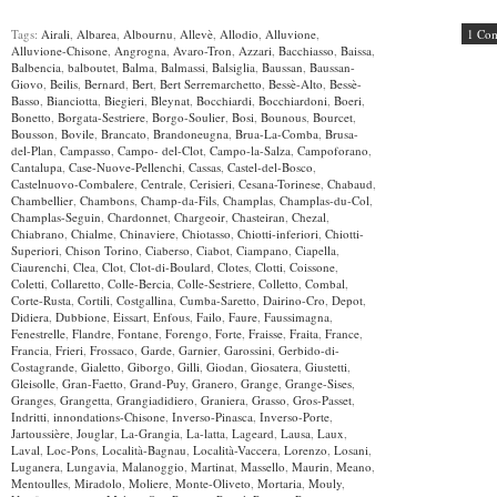
Tags:
Airali
,
Albarea
,
Albournu
,
Allevè
,
Allodio
,
Alluvione
,
1 Co
Alluvione-Chisone
,
Angrogna
,
Avaro-Tron
,
Azzari
,
Bacchiasso
,
Baissa
,
Balbencia
,
balboutet
,
Balma
,
Balmassi
,
Balsiglia
,
Baussan
,
Baussan-
Giovo
,
Beilis
,
Bernard
,
Bert
,
Bert Serremarchetto
,
Bessè-Alto
,
Bessè-
Basso
,
Bianciotta
,
Biegieri
,
Bleynat
,
Bocchiardi
,
Bocchiardoni
,
Boeri
,
Bonetto
,
Borgata-Sestriere
,
Borgo-Soulier
,
Bosi
,
Bounous
,
Bourcet
,
Bousson
,
Bovile
,
Brancato
,
Brandoneugna
,
Brua-La-Comba
,
Brusa-
del-Plan
,
Campasso
,
Campo- del-Clot
,
Campo-la-Salza
,
Campoforano
,
Cantalupa
,
Case-Nuove-Pellenchi
,
Cassas
,
Castel-del-Bosco
,
Castelnuovo-Combalere
,
Centrale
,
Cerisieri
,
Cesana-Torinese
,
Chabaud
,
Chambellier
,
Chambons
,
Champ-da-Fils
,
Champlas
,
Champlas-du-Col
,
Champlas-Seguin
,
Chardonnet
,
Chargeoir
,
Chasteiran
,
Chezal
,
Chiabrano
,
Chialme
,
Chinaviere
,
Chiotasso
,
Chiotti-inferiori
,
Chiotti-
Superiori
,
Chison Torino
,
Ciaberso
,
Ciabot
,
Ciampano
,
Ciapella
,
Ciaurenchi
,
Clea
,
Clot
,
Clot-di-Boulard
,
Clotes
,
Clotti
,
Coissone
,
Coletti
,
Collaretto
,
Colle-Bercia
,
Colle-Sestriere
,
Colletto
,
Combal
,
Corte-Rusta
,
Cortili
,
Costgallina
,
Cumba-Saretto
,
Dairino-Cro
,
Depot
,
Didiera
,
Dubbione
,
Eissart
,
Enfous
,
Failo
,
Faure
,
Faussimagna
,
Fenestrelle
,
Flandre
,
Fontane
,
Forengo
,
Forte
,
Fraisse
,
Fraita
,
France
,
Francia
,
Frieri
,
Frossaco
,
Garde
,
Garnier
,
Garossini
,
Gerbido-di-
Costagrande
,
Gialetto
,
Giborgo
,
Gilli
,
Giodan
,
Giosatera
,
Giustetti
,
Gleisolle
,
Gran-Faetto
,
Grand-Puy
,
Granero
,
Grange
,
Grange-Sises
,
Granges
,
Grangetta
,
Grangiadidiero
,
Graniera
,
Grasso
,
Gros-Passet
,
Indritti
,
innondations-Chisone
,
Inverso-Pinasca
,
Inverso-Porte
,
Jartoussière
,
Jouglar
,
La-Grangia
,
La-latta
,
Lageard
,
Lausa
,
Laux
,
Laval
,
Loc-Pons
,
Località-Bagnau
,
Località-Vaccera
,
Lorenzo
,
Losani
,
Luganera
,
Lungavia
,
Malanoggio
,
Martinat
,
Massello
,
Maurin
,
Meano
,
Mentoulles
,
Miradolo
,
Moliere
,
Monte-Oliveto
,
Mortaria
,
Mouly
,