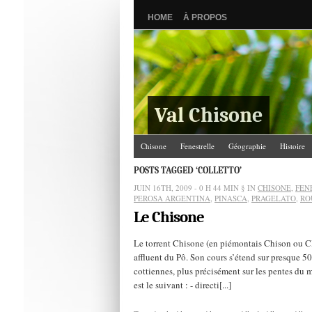
HOME
À PROPOS
Val Chisone
Chisone
Fenestrelle
Géographie
Histoire
POSTS TAGGED ‘COLLETTO’
JUIN 16TH, 2009 - 0 H 44 MIN
§ IN
CHISONE
,
FEN
PEROSA ARGENTINA
,
PINASCA
,
PRAGELATO
,
RO
Le Chisone
Le torrent Chisone (en piémontais Chison ou Cle
affluent du Pô. Son cours s’étend sur presque 50
cottiennes, plus précisément sur les pentes du 
est le suivant : - directi[...]