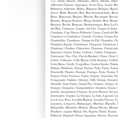
Tags:
Airali
,
Albarea
,
Albournu
,
Allevè
,
Allodio
,
Alluv
Alluvione-Chisone
,
Angrogna
,
Avaro-Tron
,
Azzari
,
Bac
Balbencia
,
balboutet
,
Balma
,
Balmassi
,
Balsiglia
,
Bauss
Giovo
,
Beilis
,
Bernard
,
Bert
,
Bert Serremarchetto
,
Bess
Basso
,
Bianciotta
,
Biegieri
,
Bleynat
,
Bocchiardi
,
Bocchi
Bonetto
,
Borgata-Sestriere
,
Borgo-Soulier
,
Bosi
,
Bouno
Bousson
,
Bovile
,
Brancato
,
Brandoneugna
,
Brua-La-C
del-Plan
,
Campasso
,
Campo- del-Clot
,
Campo-la-Salza
Cantalupa
,
Case-Nuove-Pellenchi
,
Cassas
,
Castel-del-B
Castelnuovo-Combalere
,
Centrale
,
Cerisieri
,
Cesana-Tor
Chambellier
,
Chambons
,
Champ-da-Fils
,
Champlas
,
Ch
Champlas-Seguin
,
Chardonnet
,
Chargeoir
,
Chasteiran
,
Chiabrano
,
Chialme
,
Chinaviere
,
Chiotasso
,
Chiotti-infe
Superiori
,
Chison Torino
,
Ciaberso
,
Ciabot
,
Ciampano
,
Ciaurenchi
,
Clea
,
Clot
,
Clot-di-Boulard
,
Clotes
,
Clotti
,
Coletti
,
Collaretto
,
Colle-Bercia
,
Colle-Sestriere
,
Collett
Corte-Rusta
,
Cortili
,
Costgallina
,
Cumba-Saretto
,
Dairi
Didiera
,
Dubbione
,
Eissart
,
Enfous
,
Failo
,
Faure
,
Fauss
Fenestrelle
,
Flandre
,
Fontane
,
Forengo
,
Forte
,
Fraisse
,
F
Francia
,
Frieri
,
Frossaco
,
Garde
,
Garnier
,
Garossini
,
Ger
Costagrande
,
Gialetto
,
Giborgo
,
Gilli
,
Giodan
,
Giosater
Gleisolle
,
Gran-Faetto
,
Grand-Puy
,
Granero
,
Grange
,
G
Granges
,
Grangetta
,
Grangiadidiero
,
Graniera
,
Grasso
,
Indritti
,
innondations-Chisone
,
Inverso-Pinasca
,
Invers
Jartoussière
,
Jouglar
,
La-Grangia
,
La-latta
,
Lageard
,
La
Laval
,
Loc-Pons
,
Località-Bagnau
,
Località-Vaccera
,
L
Luganera
,
Lungavia
,
Malanoggio
,
Martinat
,
Massello
,
Mentoulles
,
Miradolo
,
Moliere
,
Monte-Oliveto
,
Mortar
Noufliere
,
orgiere-Malzat
,
Ors
,
Pageria
,
Pariol
,
Passoir
,
Pellenchi
,
Pequerel
,
Perosa Argentina
,
Perrero
,
Peyron