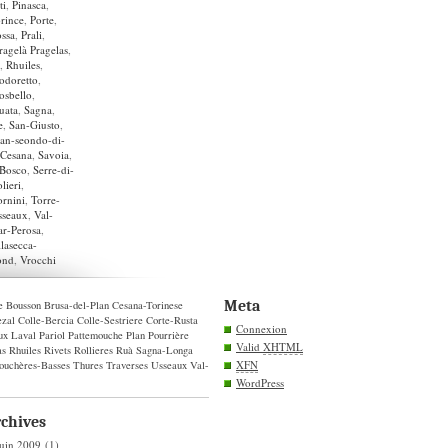
ti
,
Pinasca
,
rince
,
Porte
,
ossa
,
Prali
,
Pragelà Pragelas
,
,
Rhuiles
,
odoretto
,
osbello
,
uata
,
Sagna
,
e
,
San-Giusto
,
an-seondo-di-
-Cesana
,
Savoia
,
-Bosco
,
Serre-di-
lieri
,
ornini
,
Torre-
sseaux
,
Val-
ar-Perosa
,
llasecca-
ond
,
Vrocchi
Meta
e
Bousson
Brusa-del-Plan
Cesana-Torinese
zal
Colle-Bercia
Colle-Sestriere
Corte-Rusta
Connexion
ux
Laval
Pariol
Pattemouche
Plan
Pourrière
Valid
XHTML
as
Rhuiles
Rivets
Rollieres
Ruà
Sagna-Longa
XFN
ouchères-Basses
Thures
Traverses
Usseaux
Val-
WordPress
chives
juin 2009
(1)