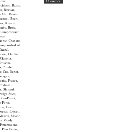
ione
,
1 Comment
chiasso
,
Baissa
,
an
,
Baussan-
è-Alto
,
Bessè-
ardoni
,
Boeri
,
us
,
Bourcet
,
omba
,
Brusa-
,
Campoforano
,
osco
,
inese
,
Chabaud
,
amplas-du-Col
,
Chezal
,
riori
,
Chiotti-
Ciapella
,
Coissone
,
o
,
Combal
,
no-Cro
,
Depot
,
imagna
,
raita
,
France
,
bido-di-
a
,
Giustetti
,
range-Sises
,
Gros-Passet
,
o-Porte
,
usa
,
Laux
,
orenzo
,
Losani
,
Maurin
,
Meano
,
ia
,
Mouly
,
Pattemouche
,
e
,
Pian Faetto
,