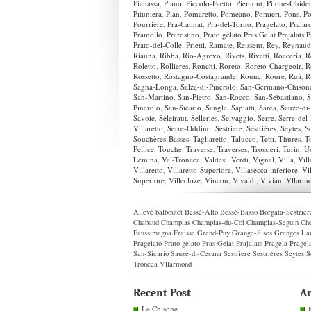
Pianassa
,
Piano
,
Piccolo-Faetto
,
Piémont
,
Pilone-Ghidet
Pituniera
,
Plan
,
Pomaretto
,
Pomeano
,
Pomieri
,
Pons
,
Po
Pourrière
,
Pra-Catinat
,
Pra-del-Torno
,
Pragelato
,
Pralar
Pramollo
,
Prarostino
,
Prato gelato Pras Gelat Prajalats 
Prato-del-Colle
,
Prietti
,
Ramate
,
Reissent
,
Rey
,
Reynaud
Riauna
,
Ribba
,
Rio-Agrevo
,
Rivets
,
Rivetti
,
Rocceria
,
R
Roletto
,
Rollieres
,
Ronchi
,
Roreto
,
Roreto-Chargeoir
,
R
Rossetto
,
Rostagno-Costagrande
,
Rounc
,
Roure
,
Ruà
,
R
Sagna-Longa
,
Salza-di-Pinerolo
,
San-Germano-Chison
San-Martino
,
San-Pietro
,
San-Rocco
,
San-Sebastiano
,
S
Pinerolo
,
San-Sicario
,
Sangle
,
Sapiatti
,
Sarea
,
Sauze-di
Savoie
,
Seleiraut
,
Selleries
,
Selvaggio
,
Serre
,
Serre-del
Villaretto
,
Serre-Oddino
,
Sestriere
,
Sestrières
,
Seytes
,
So
Souchères-Basses
,
Tagliaretto
,
Talucco
,
Tetti
,
Thures
,
T
Pellice
,
Touche
,
Traverse
,
Traverses
,
Trossieri
,
Turin
,
U
Lemina
,
Val-Troncea
,
Valdesi
,
Verdi
,
Vignal
,
Villa
,
Vill
Villaretto
,
Villaretto-Superiore
,
Villasecca-inferiore
,
Vi
Superiore
,
Villecloze
,
Vincon
,
Vivaldi
,
Vivian
,
Vllarm
Allevè
balboutet
Bessè-Alto
Bessè-Basso
Borgata-Sestrier
Chabaud
Champlas
Champlas-du-Col
Champlas-Seguin
Che
Faussimagna
Fraisse
Grand-Puy
Grange-Sises
Granges
La
Pragelato
Prato gelato Pras Gelat Prajalats Pragelà Pragel
San-Sicario
Sauze-di-Cesana
Sestriere
Sestrières
Seytes
S
Troncea
Vllarmond
Recent Post
Ar
Le Chisone