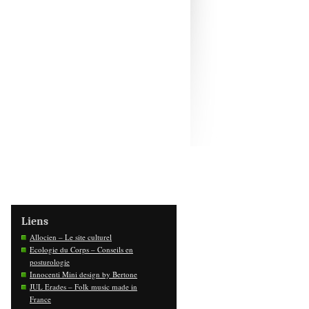
Liens
Allocien – Le site culturel
Ecologie du Corps – Conseils en
posturologie
Innocenti Mini design by Bertone
JUL Erades – Folk music made in
France