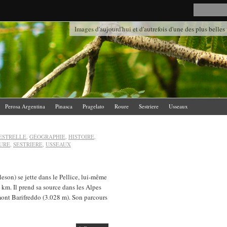
Images d'aujourd'hui et d'autrefois d'une des plus belles
Perosa Argentina
Pinasca
Pragelato
Roure
Sestriere
Usseaux
ESTRELLE
,
GÉOGRAPHIE
,
HISTOIRE
,
URE
,
SESTRIERE
,
USSEAUX
son) se jette dans le Pellice, lui-même
 km. Il prend sa source dans les Alpes
mont Barifreddo (3.028 m). Son parcours