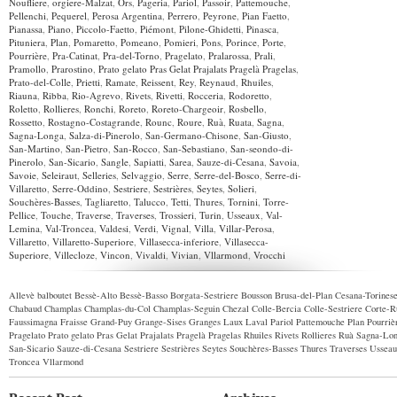
Noufliere
,
orgiere-Malzat
,
Ors
,
Pageria
,
Pariol
,
Passoir
,
Pattemouche
,
Pellenchi
,
Pequerel
,
Perosa Argentina
,
Perrero
,
Peyrone
,
Pian Faetto
,
Pianassa
,
Piano
,
Piccolo-Faetto
,
Piémont
,
Pilone-Ghidetti
,
Pinasca
,
Pituniera
,
Plan
,
Pomaretto
,
Pomeano
,
Pomieri
,
Pons
,
Porince
,
Porte
,
Pourrière
,
Pra-Catinat
,
Pra-del-Torno
,
Pragelato
,
Pralarossa
,
Prali
,
Pramollo
,
Prarostino
,
Prato gelato Pras Gelat Prajalats Pragelà Pragelas
,
Prato-del-Colle
,
Prietti
,
Ramate
,
Reissent
,
Rey
,
Reynaud
,
Rhuiles
,
Riauna
,
Ribba
,
Rio-Agrevo
,
Rivets
,
Rivetti
,
Rocceria
,
Rodoretto
,
Roletto
,
Rollieres
,
Ronchi
,
Roreto
,
Roreto-Chargeoir
,
Rosbello
,
Rossetto
,
Rostagno-Costagrande
,
Rounc
,
Roure
,
Ruà
,
Ruata
,
Sagna
,
Sagna-Longa
,
Salza-di-Pinerolo
,
San-Germano-Chisone
,
San-Giusto
,
San-Martino
,
San-Pietro
,
San-Rocco
,
San-Sebastiano
,
San-seondo-di-
Pinerolo
,
San-Sicario
,
Sangle
,
Sapiatti
,
Sarea
,
Sauze-di-Cesana
,
Savoia
,
Savoie
,
Seleiraut
,
Selleries
,
Selvaggio
,
Serre
,
Serre-del-Bosco
,
Serre-di-
Villaretto
,
Serre-Oddino
,
Sestriere
,
Sestrières
,
Seytes
,
Solieri
,
Souchères-Basses
,
Tagliaretto
,
Talucco
,
Tetti
,
Thures
,
Tornini
,
Torre-
Pellice
,
Touche
,
Traverse
,
Traverses
,
Trossieri
,
Turin
,
Usseaux
,
Val-
Lemina
,
Val-Troncea
,
Valdesi
,
Verdi
,
Vignal
,
Villa
,
Villar-Perosa
,
Villaretto
,
Villaretto-Superiore
,
Villasecca-inferiore
,
Villasecca-
Superiore
,
Villecloze
,
Vincon
,
Vivaldi
,
Vivian
,
Vllarmond
,
Vrocchi
Allevè
balboutet
Bessè-Alto
Bessè-Basso
Borgata-Sestriere
Bousson
Brusa-del-Plan
Cesana-Torines
Chabaud
Champlas
Champlas-du-Col
Champlas-Seguin
Chezal
Colle-Bercia
Colle-Sestriere
Corte-R
Faussimagna
Fraisse
Grand-Puy
Grange-Sises
Granges
Laux
Laval
Pariol
Pattemouche
Plan
Pourriè
Pragelato
Prato gelato Pras Gelat Prajalats Pragelà Pragelas
Rhuiles
Rivets
Rollieres
Ruà
Sagna-Lo
San-Sicario
Sauze-di-Cesana
Sestriere
Sestrières
Seytes
Souchères-Basses
Thures
Traverses
Usseau
Troncea
Vllarmond