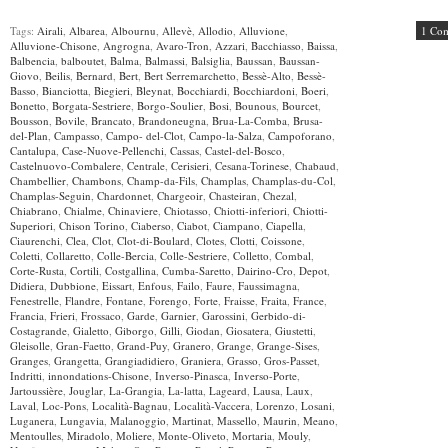
Tags:
Airali
,
Albarea
,
Albournu
,
Allevè
,
Allodio
,
Alluvione
,
1 Co
Alluvione-Chisone
,
Angrogna
,
Avaro-Tron
,
Azzari
,
Bacchiasso
,
Baissa
,
Balbencia
,
balboutet
,
Balma
,
Balmassi
,
Balsiglia
,
Baussan
,
Baussan-
Giovo
,
Beilis
,
Bernard
,
Bert
,
Bert Serremarchetto
,
Bessè-Alto
,
Bessè-
Basso
,
Bianciotta
,
Biegieri
,
Bleynat
,
Bocchiardi
,
Bocchiardoni
,
Boeri
,
Bonetto
,
Borgata-Sestriere
,
Borgo-Soulier
,
Bosi
,
Bounous
,
Bourcet
,
Bousson
,
Bovile
,
Brancato
,
Brandoneugna
,
Brua-La-Comba
,
Brusa-
del-Plan
,
Campasso
,
Campo- del-Clot
,
Campo-la-Salza
,
Campoforano
,
Cantalupa
,
Case-Nuove-Pellenchi
,
Cassas
,
Castel-del-Bosco
,
Castelnuovo-Combalere
,
Centrale
,
Cerisieri
,
Cesana-Torinese
,
Chabaud
,
Chambellier
,
Chambons
,
Champ-da-Fils
,
Champlas
,
Champlas-du-Col
,
Champlas-Seguin
,
Chardonnet
,
Chargeoir
,
Chasteiran
,
Chezal
,
Chiabrano
,
Chialme
,
Chinaviere
,
Chiotasso
,
Chiotti-inferiori
,
Chiotti-
Superiori
,
Chison Torino
,
Ciaberso
,
Ciabot
,
Ciampano
,
Ciapella
,
Ciaurenchi
,
Clea
,
Clot
,
Clot-di-Boulard
,
Clotes
,
Clotti
,
Coissone
,
Coletti
,
Collaretto
,
Colle-Bercia
,
Colle-Sestriere
,
Colletto
,
Combal
,
Corte-Rusta
,
Cortili
,
Costgallina
,
Cumba-Saretto
,
Dairino-Cro
,
Depot
,
Didiera
,
Dubbione
,
Eissart
,
Enfous
,
Failo
,
Faure
,
Faussimagna
,
Fenestrelle
,
Flandre
,
Fontane
,
Forengo
,
Forte
,
Fraisse
,
Fraita
,
France
,
Francia
,
Frieri
,
Frossaco
,
Garde
,
Garnier
,
Garossini
,
Gerbido-di-
Costagrande
,
Gialetto
,
Giborgo
,
Gilli
,
Giodan
,
Giosatera
,
Giustetti
,
Gleisolle
,
Gran-Faetto
,
Grand-Puy
,
Granero
,
Grange
,
Grange-Sises
,
Granges
,
Grangetta
,
Grangiadidiero
,
Graniera
,
Grasso
,
Gros-Passet
,
Indritti
,
innondations-Chisone
,
Inverso-Pinasca
,
Inverso-Porte
,
Jartoussière
,
Jouglar
,
La-Grangia
,
La-latta
,
Lageard
,
Lausa
,
Laux
,
Laval
,
Loc-Pons
,
Località-Bagnau
,
Località-Vaccera
,
Lorenzo
,
Losani
,
Luganera
,
Lungavia
,
Malanoggio
,
Martinat
,
Massello
,
Maurin
,
Meano
,
Mentoulles
,
Miradolo
,
Moliere
,
Monte-Oliveto
,
Mortaria
,
Mouly
,