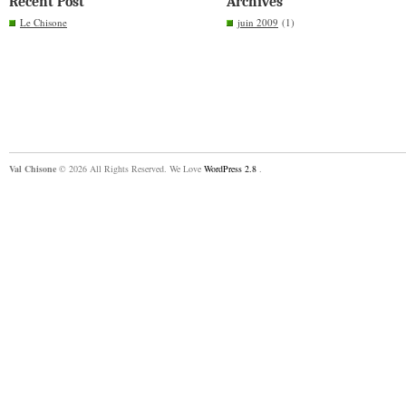
Recent Post
Archives
Le Chisone
juin 2009
(1)
Val Chisone
© 2026 All Rights Reserved. We Love
WordPress 2.8
.