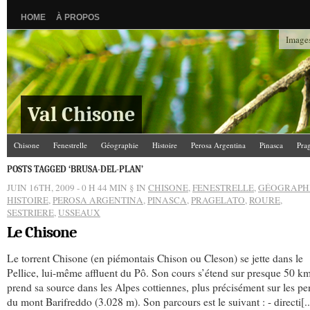
HOME
À PROPOS
Images
Val Chisone
Chisone
Fenestrelle
Géographie
Histoire
Perosa Argentina
Pinasca
Pra
POSTS TAGGED ‘BRUSA-DEL-PLAN’
JUIN 16TH, 2009 - 0 H 44 MIN
§ IN
CHISONE
,
FENESTRELLE
,
GÉOGRAPH
HISTOIRE
,
PEROSA ARGENTINA
,
PINASCA
,
PRAGELATO
,
ROURE
,
SESTRIERE
,
USSEAUX
Le Chisone
Le torrent Chisone (en piémontais Chison ou Cleson) se jette dans le
Pellice, lui-même affluent du Pô. Son cours s’étend sur presque 50 km
prend sa source dans les Alpes cottiennes, plus précisément sur les pe
du mont Barifreddo (3.028 m). Son parcours est le suivant : - directi[..