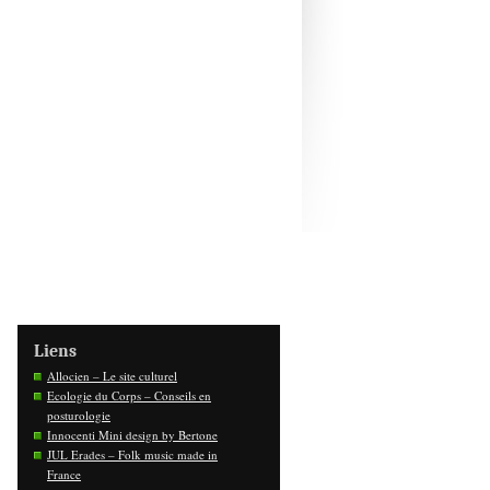
Liens
Allocien – Le site culturel
Ecologie du Corps – Conseils en
posturologie
Innocenti Mini design by Bertone
JUL Erades – Folk music made in
France