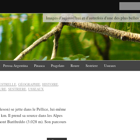
Images d'aujourd'hui et d'autrefois d'une des plus belles
Perosa Argentina
Pinasca
Pragelato
Roure
Sestriere
Usseaux
ESTRELLE
,
GÉOGRAPHIE
,
HISTOIRE
,
URE
,
SESTRIERE
,
USSEAUX
son) se jette dans le Pellice, lui-même
 km. Il prend sa source dans les Alpes
mont Barifreddo (3.028 m). Son parcours