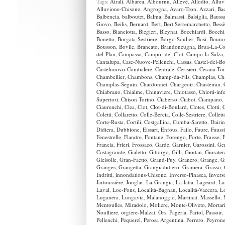
Tags:
Airali
,
Albarea
,
Albournu
,
Allevè
,
Allodio
,
Alluv
Alluvione-Chisone
,
Angrogna
,
Avaro-Tron
,
Azzari
,
Bac
Balbencia
,
balboutet
,
Balma
,
Balmassi
,
Balsiglia
,
Bauss
Giovo
,
Beilis
,
Bernard
,
Bert
,
Bert Serremarchetto
,
Bess
Basso
,
Bianciotta
,
Biegieri
,
Bleynat
,
Bocchiardi
,
Bocchi
Bonetto
,
Borgata-Sestriere
,
Borgo-Soulier
,
Bosi
,
Bouno
Bousson
,
Bovile
,
Brancato
,
Brandoneugna
,
Brua-La-C
del-Plan
,
Campasso
,
Campo- del-Clot
,
Campo-la-Salza
Cantalupa
,
Case-Nuove-Pellenchi
,
Cassas
,
Castel-del-B
Castelnuovo-Combalere
,
Centrale
,
Cerisieri
,
Cesana-Tor
Chambellier
,
Chambons
,
Champ-da-Fils
,
Champlas
,
Ch
Champlas-Seguin
,
Chardonnet
,
Chargeoir
,
Chasteiran
,
Chiabrano
,
Chialme
,
Chinaviere
,
Chiotasso
,
Chiotti-infe
Superiori
,
Chison Torino
,
Ciaberso
,
Ciabot
,
Ciampano
,
Ciaurenchi
,
Clea
,
Clot
,
Clot-di-Boulard
,
Clotes
,
Clotti
,
Coletti
,
Collaretto
,
Colle-Bercia
,
Colle-Sestriere
,
Collett
Corte-Rusta
,
Cortili
,
Costgallina
,
Cumba-Saretto
,
Dairi
Didiera
,
Dubbione
,
Eissart
,
Enfous
,
Failo
,
Faure
,
Fauss
Fenestrelle
,
Flandre
,
Fontane
,
Forengo
,
Forte
,
Fraisse
,
F
Francia
,
Frieri
,
Frossaco
,
Garde
,
Garnier
,
Garossini
,
Ger
Costagrande
,
Gialetto
,
Giborgo
,
Gilli
,
Giodan
,
Giosater
Gleisolle
,
Gran-Faetto
,
Grand-Puy
,
Granero
,
Grange
,
G
Granges
,
Grangetta
,
Grangiadidiero
,
Graniera
,
Grasso
,
Indritti
,
innondations-Chisone
,
Inverso-Pinasca
,
Invers
Jartoussière
,
Jouglar
,
La-Grangia
,
La-latta
,
Lageard
,
La
Laval
,
Loc-Pons
,
Località-Bagnau
,
Località-Vaccera
,
L
Luganera
,
Lungavia
,
Malanoggio
,
Martinat
,
Massello
,
Mentoulles
,
Miradolo
,
Moliere
,
Monte-Oliveto
,
Mortar
Noufliere
,
orgiere-Malzat
,
Ors
,
Pageria
,
Pariol
,
Passoir
,
Pellenchi
,
Pequerel
,
Perosa Argentina
,
Perrero
,
Peyron