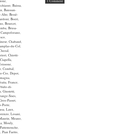
ione
,
1 Comment
chiasso
,
Baissa
,
an
,
Baussan-
è-Alto
,
Bessè-
ardoni
,
Boeri
,
us
,
Bourcet
,
omba
,
Brusa-
,
Campoforano
,
osco
,
inese
,
Chabaud
,
amplas-du-Col
,
Chezal
,
riori
,
Chiotti-
Ciapella
,
Coissone
,
o
,
Combal
,
no-Cro
,
Depot
,
imagna
,
raita
,
France
,
bido-di-
a
,
Giustetti
,
range-Sises
,
Gros-Passet
,
o-Porte
,
usa
,
Laux
,
orenzo
,
Losani
,
Maurin
,
Meano
,
ia
,
Mouly
,
Pattemouche
,
e
,
Pian Faetto
,