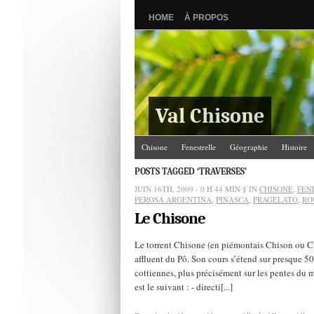
HOME
À PROPOS
Val Chisone
Chisone
Fenestrelle
Géographie
Histoire
POSTS TAGGED ‘TRAVERSES’
JUIN 16TH, 2009 - 0 H 44 MIN
§ IN
CHISONE
,
FEN
PEROSA ARGENTINA
,
PINASCA
,
PRAGELATO
,
RO
Le Chisone
Le torrent Chisone (en piémontais Chison ou Cle
affluent du Pô. Son cours s’étend sur presque 50
cottiennes, plus précisément sur les pentes du 
est le suivant : - directi[...]