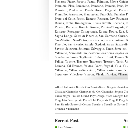
Pianassa
,
Piano
,
Piccolo-Faetto
,
Piémont
,
Pilone-Ghidet
Pituniera
,
Plan
,
Pomaretto
,
Pomeano
,
Pomieri
,
Pons
,
Po
Pourrière
,
Pra-Catinat
,
Pra-del-Torno
,
Pragelato
,
Pralar
Pramollo
,
Prarostino
,
Prato gelato Pras Gelat Prajalats 
Prato-del-Colle
,
Prietti
,
Ramate
,
Reissent
,
Rey
,
Reynaud
Riauna
,
Ribba
,
Rio-Agrevo
,
Rivets
,
Rivetti
,
Rocceria
,
R
Roletto
,
Rollieres
,
Ronchi
,
Roreto
,
Roreto-Chargeoir
,
R
Rossetto
,
Rostagno-Costagrande
,
Rounc
,
Roure
,
Ruà
,
R
Sagna-Longa
,
Salza-di-Pinerolo
,
San-Germano-Chison
San-Martino
,
San-Pietro
,
San-Rocco
,
San-Sebastiano
,
S
Pinerolo
,
San-Sicario
,
Sangle
,
Sapiatti
,
Sarea
,
Sauze-di
Savoie
,
Seleiraut
,
Selleries
,
Selvaggio
,
Serre
,
Serre-del
Villaretto
,
Serre-Oddino
,
Sestriere
,
Sestrières
,
Seytes
,
So
Souchères-Basses
,
Tagliaretto
,
Talucco
,
Tetti
,
Thures
,
T
Pellice
,
Touche
,
Traverse
,
Traverses
,
Trossieri
,
Turin
,
U
Lemina
,
Val-Troncea
,
Valdesi
,
Verdi
,
Vignal
,
Villa
,
Vill
Villaretto
,
Villaretto-Superiore
,
Villasecca-inferiore
,
Vi
Superiore
,
Villecloze
,
Vincon
,
Vivaldi
,
Vivian
,
Vllarm
Allevè
balboutet
Bessè-Alto
Bessè-Basso
Borgata-Sestrier
Chabaud
Champlas
Champlas-du-Col
Champlas-Seguin
Che
Faussimagna
Fraisse
Grand-Puy
Grange-Sises
Granges
La
Pragelato
Prato gelato Pras Gelat Prajalats Pragelà Pragel
San-Sicario
Sauze-di-Cesana
Sestriere
Sestrières
Seytes
S
Troncea
Vllarmond
Recent Post
Ar
Le Chisone