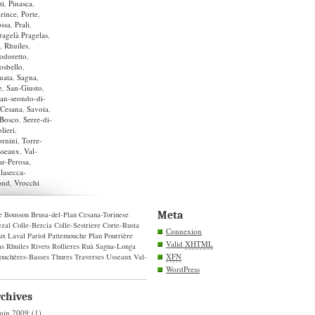
ti
,
Pinasca
,
rince
,
Porte
,
ossa
,
Prali
,
Pragelà Pragelas
,
,
Rhuiles
,
odoretto
,
osbello
,
uata
,
Sagna
,
e
,
San-Giusto
,
an-seondo-di-
-Cesana
,
Savoia
,
-Bosco
,
Serre-di-
lieri
,
ornini
,
Torre-
sseaux
,
Val-
ar-Perosa
,
llasecca-
ond
,
Vrocchi
Meta
e
Bousson
Brusa-del-Plan
Cesana-Torinese
zal
Colle-Bercia
Colle-Sestriere
Corte-Rusta
Connexion
ux
Laval
Pariol
Pattemouche
Plan
Pourrière
Valid
XHTML
as
Rhuiles
Rivets
Rollieres
Ruà
Sagna-Longa
XFN
ouchères-Basses
Thures
Traverses
Usseaux
Val-
WordPress
chives
juin 2009
(1)