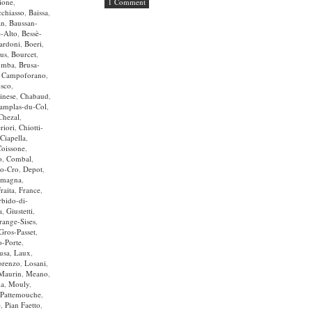
ione
,
1 Comment
chiasso
,
Baissa
,
an
,
Baussan-
è-Alto
,
Bessè-
ardoni
,
Boeri
,
us
,
Bourcet
,
omba
,
Brusa-
,
Campoforano
,
osco
,
inese
,
Chabaud
,
amplas-du-Col
,
Chezal
,
riori
,
Chiotti-
Ciapella
,
Coissone
,
o
,
Combal
,
no-Cro
,
Depot
,
imagna
,
raita
,
France
,
bido-di-
a
,
Giustetti
,
range-Sises
,
Gros-Passet
,
o-Porte
,
usa
,
Laux
,
orenzo
,
Losani
,
Maurin
,
Meano
,
ia
,
Mouly
,
Pattemouche
,
e
,
Pian Faetto
,