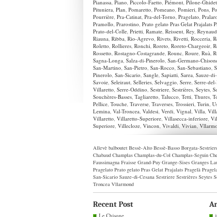
Pianassa
,
Piano
,
Piccolo-Faetto
,
Piémont
,
Pilone-Ghidet
Pituniera
,
Plan
,
Pomaretto
,
Pomeano
,
Pomieri
,
Pons
,
Po
Pourrière
,
Pra-Catinat
,
Pra-del-Torno
,
Pragelato
,
Pralar
Pramollo
,
Prarostino
,
Prato gelato Pras Gelat Prajalats 
Prato-del-Colle
,
Prietti
,
Ramate
,
Reissent
,
Rey
,
Reynaud
Riauna
,
Ribba
,
Rio-Agrevo
,
Rivets
,
Rivetti
,
Rocceria
,
R
Roletto
,
Rollieres
,
Ronchi
,
Roreto
,
Roreto-Chargeoir
,
R
Rossetto
,
Rostagno-Costagrande
,
Rounc
,
Roure
,
Ruà
,
R
Sagna-Longa
,
Salza-di-Pinerolo
,
San-Germano-Chison
San-Martino
,
San-Pietro
,
San-Rocco
,
San-Sebastiano
,
S
Pinerolo
,
San-Sicario
,
Sangle
,
Sapiatti
,
Sarea
,
Sauze-di
Savoie
,
Seleiraut
,
Selleries
,
Selvaggio
,
Serre
,
Serre-del
Villaretto
,
Serre-Oddino
,
Sestriere
,
Sestrières
,
Seytes
,
So
Souchères-Basses
,
Tagliaretto
,
Talucco
,
Tetti
,
Thures
,
T
Pellice
,
Touche
,
Traverse
,
Traverses
,
Trossieri
,
Turin
,
U
Lemina
,
Val-Troncea
,
Valdesi
,
Verdi
,
Vignal
,
Villa
,
Vill
Villaretto
,
Villaretto-Superiore
,
Villasecca-inferiore
,
Vi
Superiore
,
Villecloze
,
Vincon
,
Vivaldi
,
Vivian
,
Vllarm
Allevè
balboutet
Bessè-Alto
Bessè-Basso
Borgata-Sestrier
Chabaud
Champlas
Champlas-du-Col
Champlas-Seguin
Che
Faussimagna
Fraisse
Grand-Puy
Grange-Sises
Granges
La
Pragelato
Prato gelato Pras Gelat Prajalats Pragelà Pragel
San-Sicario
Sauze-di-Cesana
Sestriere
Sestrières
Seytes
S
Troncea
Vllarmond
Recent Post
Ar
Le Chisone