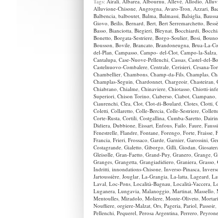
Tags:
Airali
,
Albarea
,
Albournu
,
Allevè
,
Allodio
,
Alluv
Alluvione-Chisone
,
Angrogna
,
Avaro-Tron
,
Azzari
,
Bac
Balbencia
,
balboutet
,
Balma
,
Balmassi
,
Balsiglia
,
Bauss
Giovo
,
Beilis
,
Bernard
,
Bert
,
Bert Serremarchetto
,
Bess
Basso
,
Bianciotta
,
Biegieri
,
Bleynat
,
Bocchiardi
,
Bocchi
Bonetto
,
Borgata-Sestriere
,
Borgo-Soulier
,
Bosi
,
Bouno
Bousson
,
Bovile
,
Brancato
,
Brandoneugna
,
Brua-La-C
del-Plan
,
Campasso
,
Campo- del-Clot
,
Campo-la-Salza
Cantalupa
,
Case-Nuove-Pellenchi
,
Cassas
,
Castel-del-B
Castelnuovo-Combalere
,
Centrale
,
Cerisieri
,
Cesana-Tor
Chambellier
,
Chambons
,
Champ-da-Fils
,
Champlas
,
Ch
Champlas-Seguin
,
Chardonnet
,
Chargeoir
,
Chasteiran
,
Chiabrano
,
Chialme
,
Chinaviere
,
Chiotasso
,
Chiotti-infe
Superiori
,
Chison Torino
,
Ciaberso
,
Ciabot
,
Ciampano
,
Ciaurenchi
,
Clea
,
Clot
,
Clot-di-Boulard
,
Clotes
,
Clotti
,
Coletti
,
Collaretto
,
Colle-Bercia
,
Colle-Sestriere
,
Collett
Corte-Rusta
,
Cortili
,
Costgallina
,
Cumba-Saretto
,
Dairi
Didiera
,
Dubbione
,
Eissart
,
Enfous
,
Failo
,
Faure
,
Fauss
Fenestrelle
,
Flandre
,
Fontane
,
Forengo
,
Forte
,
Fraisse
,
F
Francia
,
Frieri
,
Frossaco
,
Garde
,
Garnier
,
Garossini
,
Ger
Costagrande
,
Gialetto
,
Giborgo
,
Gilli
,
Giodan
,
Giosater
Gleisolle
,
Gran-Faetto
,
Grand-Puy
,
Granero
,
Grange
,
G
Granges
,
Grangetta
,
Grangiadidiero
,
Graniera
,
Grasso
,
Indritti
,
innondations-Chisone
,
Inverso-Pinasca
,
Invers
Jartoussière
,
Jouglar
,
La-Grangia
,
La-latta
,
Lageard
,
La
Laval
,
Loc-Pons
,
Località-Bagnau
,
Località-Vaccera
,
L
Luganera
,
Lungavia
,
Malanoggio
,
Martinat
,
Massello
,
Mentoulles
,
Miradolo
,
Moliere
,
Monte-Oliveto
,
Mortar
Noufliere
,
orgiere-Malzat
,
Ors
,
Pageria
,
Pariol
,
Passoir
,
Pellenchi
,
Pequerel
,
Perosa Argentina
,
Perrero
,
Peyron