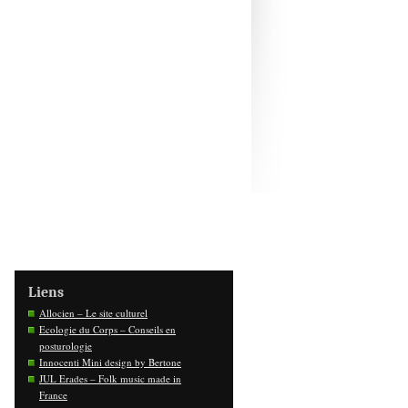
Liens
Allocien – Le site culturel
Ecologie du Corps – Conseils en
posturologie
Innocenti Mini design by Bertone
JUL Erades – Folk music made in
France