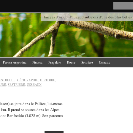
Images d'aujourd'hui et d'autrefois d'une des plus belles
Perosa Argentina
Pinasca
Pragelato
Roure
Sestriere
Usseaux
ESTRELLE
,
GÉOGRAPHIE
,
HISTOIRE
,
URE
,
SESTRIERE
,
USSEAUX
son) se jette dans le Pellice, lui-même
 km. Il prend sa source dans les Alpes
mont Barifreddo (3.028 m). Son parcours