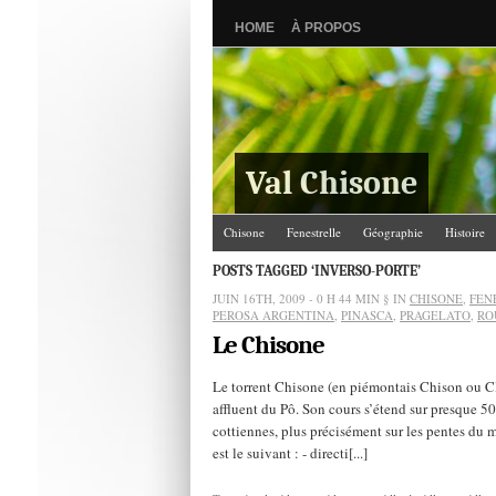
HOME
À PROPOS
Val Chisone
Chisone
Fenestrelle
Géographie
Histoire
POSTS TAGGED ‘INVERSO-PORTE’
JUIN 16TH, 2009 - 0 H 44 MIN
§ IN
CHISONE
,
FEN
PEROSA ARGENTINA
,
PINASCA
,
PRAGELATO
,
RO
Le Chisone
Le torrent Chisone (en piémontais Chison ou Cle
affluent du Pô. Son cours s’étend sur presque 50
cottiennes, plus précisément sur les pentes du 
est le suivant : - directi[...]