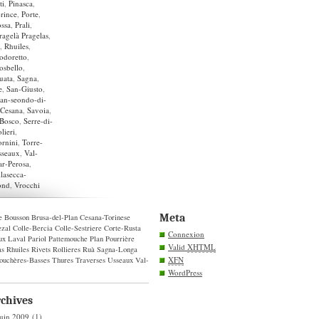
ti
,
Pinasca
,
rince
,
Porte
,
ossa
,
Prali
,
Pragelà Pragelas
,
,
Rhuiles
,
odoretto
,
osbello
,
uata
,
Sagna
,
e
,
San-Giusto
,
an-seondo-di-
-Cesana
,
Savoia
,
-Bosco
,
Serre-di-
lieri
,
ornini
,
Torre-
sseaux
,
Val-
ar-Perosa
,
llasecca-
ond
,
Vrocchi
Meta
e
Bousson
Brusa-del-Plan
Cesana-Torinese
zal
Colle-Bercia
Colle-Sestriere
Corte-Rusta
Connexion
ux
Laval
Pariol
Pattemouche
Plan
Pourrière
Valid
XHTML
as
Rhuiles
Rivets
Rollieres
Ruà
Sagna-Longa
XFN
ouchères-Basses
Thures
Traverses
Usseaux
Val-
WordPress
chives
juin 2009
(1)