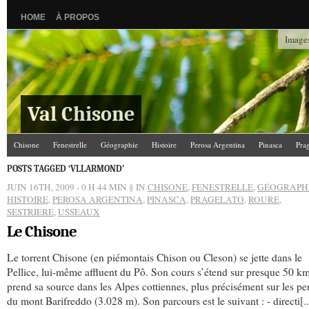
HOME
À PROPOS
Images
Val Chisone
Chisone
Fenestrelle
Géographie
Histoire
Perosa Argentina
Pinasca
Pra
POSTS TAGGED ‘VLLARMOND’
JUIN 16TH, 2009 - 0 H 44 MIN
§ IN
CHISONE
,
FENESTRELLE
,
GÉOGRAPH
HISTOIRE
,
PEROSA ARGENTINA
,
PINASCA
,
PRAGELATO
,
ROURE
,
SESTRIERE
,
USSEAUX
Le Chisone
Le torrent Chisone (en piémontais Chison ou Cleson) se jette dans le
Pellice, lui-même affluent du Pô. Son cours s’étend sur presque 50 km
prend sa source dans les Alpes cottiennes, plus précisément sur les pe
du mont Barifreddo (3.028 m). Son parcours est le suivant : - directi[..