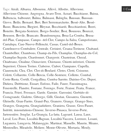
Tags:
Airali
,
Albarea
,
Albournu
,
Allevè
,
Allodio
,
Alluvione
,
1 Co
Alluvione-Chisone
,
Angrogna
,
Avaro-Tron
,
Azzari
,
Bacchiasso
,
Baissa
,
Balbencia
,
balboutet
,
Balma
,
Balmassi
,
Balsiglia
,
Baussan
,
Baussan-
Giovo
,
Beilis
,
Bernard
,
Bert
,
Bert Serremarchetto
,
Bessè-Alto
,
Bessè-
Basso
,
Bianciotta
,
Biegieri
,
Bleynat
,
Bocchiardi
,
Bocchiardoni
,
Boeri
,
Bonetto
,
Borgata-Sestriere
,
Borgo-Soulier
,
Bosi
,
Bounous
,
Bourcet
,
Bousson
,
Bovile
,
Brancato
,
Brandoneugna
,
Brua-La-Comba
,
Brusa-
del-Plan
,
Campasso
,
Campo- del-Clot
,
Campo-la-Salza
,
Campoforano
,
Cantalupa
,
Case-Nuove-Pellenchi
,
Cassas
,
Castel-del-Bosco
,
Castelnuovo-Combalere
,
Centrale
,
Cerisieri
,
Cesana-Torinese
,
Chabaud
,
Chambellier
,
Chambons
,
Champ-da-Fils
,
Champlas
,
Champlas-du-Col
,
Champlas-Seguin
,
Chardonnet
,
Chargeoir
,
Chasteiran
,
Chezal
,
Chiabrano
,
Chialme
,
Chinaviere
,
Chiotasso
,
Chiotti-inferiori
,
Chiotti-
Superiori
,
Chison Torino
,
Ciaberso
,
Ciabot
,
Ciampano
,
Ciapella
,
Ciaurenchi
,
Clea
,
Clot
,
Clot-di-Boulard
,
Clotes
,
Clotti
,
Coissone
,
Coletti
,
Collaretto
,
Colle-Bercia
,
Colle-Sestriere
,
Colletto
,
Combal
,
Corte-Rusta
,
Cortili
,
Costgallina
,
Cumba-Saretto
,
Dairino-Cro
,
Depot
,
Didiera
,
Dubbione
,
Eissart
,
Enfous
,
Failo
,
Faure
,
Faussimagna
,
Fenestrelle
,
Flandre
,
Fontane
,
Forengo
,
Forte
,
Fraisse
,
Fraita
,
France
,
Francia
,
Frieri
,
Frossaco
,
Garde
,
Garnier
,
Garossini
,
Gerbido-di-
Costagrande
,
Gialetto
,
Giborgo
,
Gilli
,
Giodan
,
Giosatera
,
Giustetti
,
Gleisolle
,
Gran-Faetto
,
Grand-Puy
,
Granero
,
Grange
,
Grange-Sises
,
Granges
,
Grangetta
,
Grangiadidiero
,
Graniera
,
Grasso
,
Gros-Passet
,
Indritti
,
innondations-Chisone
,
Inverso-Pinasca
,
Inverso-Porte
,
Jartoussière
,
Jouglar
,
La-Grangia
,
La-latta
,
Lageard
,
Lausa
,
Laux
,
Laval
,
Loc-Pons
,
Località-Bagnau
,
Località-Vaccera
,
Lorenzo
,
Losani
,
Luganera
,
Lungavia
,
Malanoggio
,
Martinat
,
Massello
,
Maurin
,
Meano
,
Mentoulles
,
Miradolo
,
Moliere
,
Monte-Oliveto
,
Mortaria
,
Mouly
,