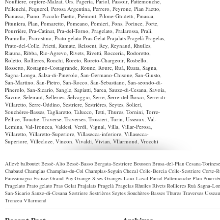
Noufliere
,
orgiere-Malzat
,
Ors
,
Pageria
,
Pariol
,
Passoir
,
Pattemouche
,
Pellenchi
,
Pequerel
,
Perosa Argentina
,
Perrero
,
Peyrone
,
Pian Faetto
,
Pianassa
,
Piano
,
Piccolo-Faetto
,
Piémont
,
Pilone-Ghidetti
,
Pinasca
,
Pituniera
,
Plan
,
Pomaretto
,
Pomeano
,
Pomieri
,
Pons
,
Porince
,
Porte
,
Pourrière
,
Pra-Catinat
,
Pra-del-Torno
,
Pragelato
,
Pralarossa
,
Prali
,
Pramollo
,
Prarostino
,
Prato gelato Pras Gelat Prajalats Pragelà Pragelas
,
Prato-del-Colle
,
Prietti
,
Ramate
,
Reissent
,
Rey
,
Reynaud
,
Rhuiles
,
Riauna
,
Ribba
,
Rio-Agrevo
,
Rivets
,
Rivetti
,
Rocceria
,
Rodoretto
,
Roletto
,
Rollieres
,
Ronchi
,
Roreto
,
Roreto-Chargeoir
,
Rosbello
,
Rossetto
,
Rostagno-Costagrande
,
Rounc
,
Roure
,
Ruà
,
Ruata
,
Sagna
,
Sagna-Longa
,
Salza-di-Pinerolo
,
San-Germano-Chisone
,
San-Giusto
,
San-Martino
,
San-Pietro
,
San-Rocco
,
San-Sebastiano
,
San-seondo-di-
Pinerolo
,
San-Sicario
,
Sangle
,
Sapiatti
,
Sarea
,
Sauze-di-Cesana
,
Savoia
,
Savoie
,
Seleiraut
,
Selleries
,
Selvaggio
,
Serre
,
Serre-del-Bosco
,
Serre-di-
Villaretto
,
Serre-Oddino
,
Sestriere
,
Sestrières
,
Seytes
,
Solieri
,
Souchères-Basses
,
Tagliaretto
,
Talucco
,
Tetti
,
Thures
,
Tornini
,
Torre-
Pellice
,
Touche
,
Traverse
,
Traverses
,
Trossieri
,
Turin
,
Usseaux
,
Val-
Lemina
,
Val-Troncea
,
Valdesi
,
Verdi
,
Vignal
,
Villa
,
Villar-Perosa
,
Villaretto
,
Villaretto-Superiore
,
Villasecca-inferiore
,
Villasecca-
Superiore
,
Villecloze
,
Vincon
,
Vivaldi
,
Vivian
,
Vllarmond
,
Vrocchi
Allevè
balboutet
Bessè-Alto
Bessè-Basso
Borgata-Sestriere
Bousson
Brusa-del-Plan
Cesana-Torines
Chabaud
Champlas
Champlas-du-Col
Champlas-Seguin
Chezal
Colle-Bercia
Colle-Sestriere
Corte-R
Faussimagna
Fraisse
Grand-Puy
Grange-Sises
Granges
Laux
Laval
Pariol
Pattemouche
Plan
Pourriè
Pragelato
Prato gelato Pras Gelat Prajalats Pragelà Pragelas
Rhuiles
Rivets
Rollieres
Ruà
Sagna-Lo
San-Sicario
Sauze-di-Cesana
Sestriere
Sestrières
Seytes
Souchères-Basses
Thures
Traverses
Usseau
Troncea
Vllarmond