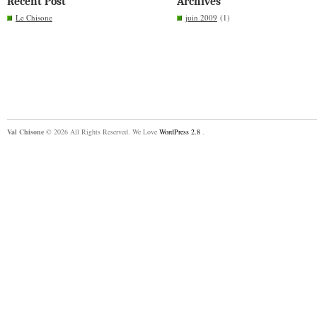
Recent Post
Archives
Le Chisone
juin 2009
(1)
Val Chisone
© 2026 All Rights Reserved. We Love
WordPress 2.8
.