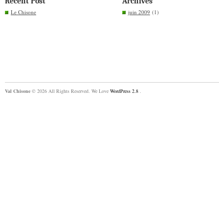
Recent Post
Archives
Le Chisone
juin 2009
(1)
Val Chisone
© 2026 All Rights Reserved. We Love
WordPress 2.8
.