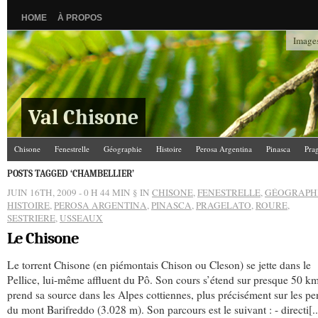
HOME
À PROPOS
Images
Val Chisone
Chisone
Fenestrelle
Géographie
Histoire
Perosa Argentina
Pinasca
Pra
POSTS TAGGED ‘CHAMBELLIER’
JUIN 16TH, 2009 - 0 H 44 MIN
§ IN
CHISONE
,
FENESTRELLE
,
GÉOGRAPH
HISTOIRE
,
PEROSA ARGENTINA
,
PINASCA
,
PRAGELATO
,
ROURE
,
SESTRIERE
,
USSEAUX
Le Chisone
Le torrent Chisone (en piémontais Chison ou Cleson) se jette dans le
Pellice, lui-même affluent du Pô. Son cours s’étend sur presque 50 km
prend sa source dans les Alpes cottiennes, plus précisément sur les pe
du mont Barifreddo (3.028 m). Son parcours est le suivant : - directi[..