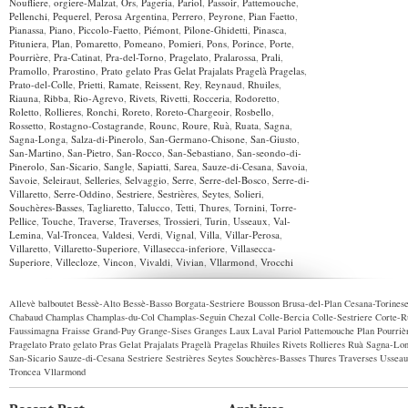
Noufliere
,
orgiere-Malzat
,
Ors
,
Pageria
,
Pariol
,
Passoir
,
Pattemouche
,
Pellenchi
,
Pequerel
,
Perosa Argentina
,
Perrero
,
Peyrone
,
Pian Faetto
,
Pianassa
,
Piano
,
Piccolo-Faetto
,
Piémont
,
Pilone-Ghidetti
,
Pinasca
,
Pituniera
,
Plan
,
Pomaretto
,
Pomeano
,
Pomieri
,
Pons
,
Porince
,
Porte
,
Pourrière
,
Pra-Catinat
,
Pra-del-Torno
,
Pragelato
,
Pralarossa
,
Prali
,
Pramollo
,
Prarostino
,
Prato gelato Pras Gelat Prajalats Pragelà Pragelas
,
Prato-del-Colle
,
Prietti
,
Ramate
,
Reissent
,
Rey
,
Reynaud
,
Rhuiles
,
Riauna
,
Ribba
,
Rio-Agrevo
,
Rivets
,
Rivetti
,
Rocceria
,
Rodoretto
,
Roletto
,
Rollieres
,
Ronchi
,
Roreto
,
Roreto-Chargeoir
,
Rosbello
,
Rossetto
,
Rostagno-Costagrande
,
Rounc
,
Roure
,
Ruà
,
Ruata
,
Sagna
,
Sagna-Longa
,
Salza-di-Pinerolo
,
San-Germano-Chisone
,
San-Giusto
,
San-Martino
,
San-Pietro
,
San-Rocco
,
San-Sebastiano
,
San-seondo-di-
Pinerolo
,
San-Sicario
,
Sangle
,
Sapiatti
,
Sarea
,
Sauze-di-Cesana
,
Savoia
,
Savoie
,
Seleiraut
,
Selleries
,
Selvaggio
,
Serre
,
Serre-del-Bosco
,
Serre-di-
Villaretto
,
Serre-Oddino
,
Sestriere
,
Sestrières
,
Seytes
,
Solieri
,
Souchères-Basses
,
Tagliaretto
,
Talucco
,
Tetti
,
Thures
,
Tornini
,
Torre-
Pellice
,
Touche
,
Traverse
,
Traverses
,
Trossieri
,
Turin
,
Usseaux
,
Val-
Lemina
,
Val-Troncea
,
Valdesi
,
Verdi
,
Vignal
,
Villa
,
Villar-Perosa
,
Villaretto
,
Villaretto-Superiore
,
Villasecca-inferiore
,
Villasecca-
Superiore
,
Villecloze
,
Vincon
,
Vivaldi
,
Vivian
,
Vllarmond
,
Vrocchi
Allevè
balboutet
Bessè-Alto
Bessè-Basso
Borgata-Sestriere
Bousson
Brusa-del-Plan
Cesana-Torines
Chabaud
Champlas
Champlas-du-Col
Champlas-Seguin
Chezal
Colle-Bercia
Colle-Sestriere
Corte-R
Faussimagna
Fraisse
Grand-Puy
Grange-Sises
Granges
Laux
Laval
Pariol
Pattemouche
Plan
Pourriè
Pragelato
Prato gelato Pras Gelat Prajalats Pragelà Pragelas
Rhuiles
Rivets
Rollieres
Ruà
Sagna-Lo
San-Sicario
Sauze-di-Cesana
Sestriere
Sestrières
Seytes
Souchères-Basses
Thures
Traverses
Usseau
Troncea
Vllarmond