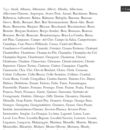
Tags:
Airali
,
Albarea
,
Albournu
,
Allevè
,
Allodio
,
Alluvione
,
1 Co
Alluvione-Chisone
,
Angrogna
,
Avaro-Tron
,
Azzari
,
Bacchiasso
,
Baissa
,
Balbencia
,
balboutet
,
Balma
,
Balmassi
,
Balsiglia
,
Baussan
,
Baussan-
Giovo
,
Beilis
,
Bernard
,
Bert
,
Bert Serremarchetto
,
Bessè-Alto
,
Bessè-
Basso
,
Bianciotta
,
Biegieri
,
Bleynat
,
Bocchiardi
,
Bocchiardoni
,
Boeri
,
Bonetto
,
Borgata-Sestriere
,
Borgo-Soulier
,
Bosi
,
Bounous
,
Bourcet
,
Bousson
,
Bovile
,
Brancato
,
Brandoneugna
,
Brua-La-Comba
,
Brusa-
del-Plan
,
Campasso
,
Campo- del-Clot
,
Campo-la-Salza
,
Campoforano
,
Cantalupa
,
Case-Nuove-Pellenchi
,
Cassas
,
Castel-del-Bosco
,
Castelnuovo-Combalere
,
Centrale
,
Cerisieri
,
Cesana-Torinese
,
Chabaud
,
Chambellier
,
Chambons
,
Champ-da-Fils
,
Champlas
,
Champlas-du-Col
,
Champlas-Seguin
,
Chardonnet
,
Chargeoir
,
Chasteiran
,
Chezal
,
Chiabrano
,
Chialme
,
Chinaviere
,
Chiotasso
,
Chiotti-inferiori
,
Chiotti-
Superiori
,
Chison Torino
,
Ciaberso
,
Ciabot
,
Ciampano
,
Ciapella
,
Ciaurenchi
,
Clea
,
Clot
,
Clot-di-Boulard
,
Clotes
,
Clotti
,
Coissone
,
Coletti
,
Collaretto
,
Colle-Bercia
,
Colle-Sestriere
,
Colletto
,
Combal
,
Corte-Rusta
,
Cortili
,
Costgallina
,
Cumba-Saretto
,
Dairino-Cro
,
Depot
,
Didiera
,
Dubbione
,
Eissart
,
Enfous
,
Failo
,
Faure
,
Faussimagna
,
Fenestrelle
,
Flandre
,
Fontane
,
Forengo
,
Forte
,
Fraisse
,
Fraita
,
France
,
Francia
,
Frieri
,
Frossaco
,
Garde
,
Garnier
,
Garossini
,
Gerbido-di-
Costagrande
,
Gialetto
,
Giborgo
,
Gilli
,
Giodan
,
Giosatera
,
Giustetti
,
Gleisolle
,
Gran-Faetto
,
Grand-Puy
,
Granero
,
Grange
,
Grange-Sises
,
Granges
,
Grangetta
,
Grangiadidiero
,
Graniera
,
Grasso
,
Gros-Passet
,
Indritti
,
innondations-Chisone
,
Inverso-Pinasca
,
Inverso-Porte
,
Jartoussière
,
Jouglar
,
La-Grangia
,
La-latta
,
Lageard
,
Lausa
,
Laux
,
Laval
,
Loc-Pons
,
Località-Bagnau
,
Località-Vaccera
,
Lorenzo
,
Losani
,
Luganera
,
Lungavia
,
Malanoggio
,
Martinat
,
Massello
,
Maurin
,
Meano
,
Mentoulles
,
Miradolo
,
Moliere
,
Monte-Oliveto
,
Mortaria
,
Mouly
,