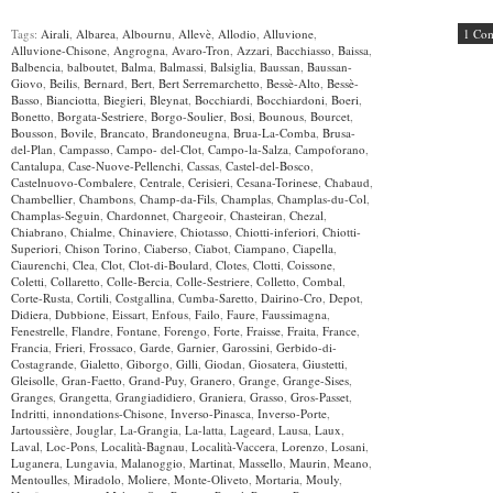
Tags:
Airali
,
Albarea
,
Albournu
,
Allevè
,
Allodio
,
Alluvione
,
1 Co
Alluvione-Chisone
,
Angrogna
,
Avaro-Tron
,
Azzari
,
Bacchiasso
,
Baissa
,
Balbencia
,
balboutet
,
Balma
,
Balmassi
,
Balsiglia
,
Baussan
,
Baussan-
Giovo
,
Beilis
,
Bernard
,
Bert
,
Bert Serremarchetto
,
Bessè-Alto
,
Bessè-
Basso
,
Bianciotta
,
Biegieri
,
Bleynat
,
Bocchiardi
,
Bocchiardoni
,
Boeri
,
Bonetto
,
Borgata-Sestriere
,
Borgo-Soulier
,
Bosi
,
Bounous
,
Bourcet
,
Bousson
,
Bovile
,
Brancato
,
Brandoneugna
,
Brua-La-Comba
,
Brusa-
del-Plan
,
Campasso
,
Campo- del-Clot
,
Campo-la-Salza
,
Campoforano
,
Cantalupa
,
Case-Nuove-Pellenchi
,
Cassas
,
Castel-del-Bosco
,
Castelnuovo-Combalere
,
Centrale
,
Cerisieri
,
Cesana-Torinese
,
Chabaud
,
Chambellier
,
Chambons
,
Champ-da-Fils
,
Champlas
,
Champlas-du-Col
,
Champlas-Seguin
,
Chardonnet
,
Chargeoir
,
Chasteiran
,
Chezal
,
Chiabrano
,
Chialme
,
Chinaviere
,
Chiotasso
,
Chiotti-inferiori
,
Chiotti-
Superiori
,
Chison Torino
,
Ciaberso
,
Ciabot
,
Ciampano
,
Ciapella
,
Ciaurenchi
,
Clea
,
Clot
,
Clot-di-Boulard
,
Clotes
,
Clotti
,
Coissone
,
Coletti
,
Collaretto
,
Colle-Bercia
,
Colle-Sestriere
,
Colletto
,
Combal
,
Corte-Rusta
,
Cortili
,
Costgallina
,
Cumba-Saretto
,
Dairino-Cro
,
Depot
,
Didiera
,
Dubbione
,
Eissart
,
Enfous
,
Failo
,
Faure
,
Faussimagna
,
Fenestrelle
,
Flandre
,
Fontane
,
Forengo
,
Forte
,
Fraisse
,
Fraita
,
France
,
Francia
,
Frieri
,
Frossaco
,
Garde
,
Garnier
,
Garossini
,
Gerbido-di-
Costagrande
,
Gialetto
,
Giborgo
,
Gilli
,
Giodan
,
Giosatera
,
Giustetti
,
Gleisolle
,
Gran-Faetto
,
Grand-Puy
,
Granero
,
Grange
,
Grange-Sises
,
Granges
,
Grangetta
,
Grangiadidiero
,
Graniera
,
Grasso
,
Gros-Passet
,
Indritti
,
innondations-Chisone
,
Inverso-Pinasca
,
Inverso-Porte
,
Jartoussière
,
Jouglar
,
La-Grangia
,
La-latta
,
Lageard
,
Lausa
,
Laux
,
Laval
,
Loc-Pons
,
Località-Bagnau
,
Località-Vaccera
,
Lorenzo
,
Losani
,
Luganera
,
Lungavia
,
Malanoggio
,
Martinat
,
Massello
,
Maurin
,
Meano
,
Mentoulles
,
Miradolo
,
Moliere
,
Monte-Oliveto
,
Mortaria
,
Mouly
,