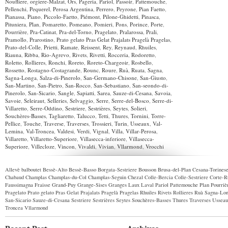
Noufliere
,
orgiere-Malzat
,
Ors
,
Pageria
,
Pariol
,
Passoir
,
Pattemouche
,
Pellenchi
,
Pequerel
,
Perosa Argentina
,
Perrero
,
Peyrone
,
Pian Faetto
,
Pianassa
,
Piano
,
Piccolo-Faetto
,
Piémont
,
Pilone-Ghidetti
,
Pinasca
,
Pituniera
,
Plan
,
Pomaretto
,
Pomeano
,
Pomieri
,
Pons
,
Porince
,
Porte
,
Pourrière
,
Pra-Catinat
,
Pra-del-Torno
,
Pragelato
,
Pralarossa
,
Prali
,
Pramollo
,
Prarostino
,
Prato gelato Pras Gelat Prajalats Pragelà Pragelas
,
Prato-del-Colle
,
Prietti
,
Ramate
,
Reissent
,
Rey
,
Reynaud
,
Rhuiles
,
Riauna
,
Ribba
,
Rio-Agrevo
,
Rivets
,
Rivetti
,
Rocceria
,
Rodoretto
,
Roletto
,
Rollieres
,
Ronchi
,
Roreto
,
Roreto-Chargeoir
,
Rosbello
,
Rossetto
,
Rostagno-Costagrande
,
Rounc
,
Roure
,
Ruà
,
Ruata
,
Sagna
,
Sagna-Longa
,
Salza-di-Pinerolo
,
San-Germano-Chisone
,
San-Giusto
,
San-Martino
,
San-Pietro
,
San-Rocco
,
San-Sebastiano
,
San-seondo-di-
Pinerolo
,
San-Sicario
,
Sangle
,
Sapiatti
,
Sarea
,
Sauze-di-Cesana
,
Savoia
,
Savoie
,
Seleiraut
,
Selleries
,
Selvaggio
,
Serre
,
Serre-del-Bosco
,
Serre-di-
Villaretto
,
Serre-Oddino
,
Sestriere
,
Sestrières
,
Seytes
,
Solieri
,
Souchères-Basses
,
Tagliaretto
,
Talucco
,
Tetti
,
Thures
,
Tornini
,
Torre-
Pellice
,
Touche
,
Traverse
,
Traverses
,
Trossieri
,
Turin
,
Usseaux
,
Val-
Lemina
,
Val-Troncea
,
Valdesi
,
Verdi
,
Vignal
,
Villa
,
Villar-Perosa
,
Villaretto
,
Villaretto-Superiore
,
Villasecca-inferiore
,
Villasecca-
Superiore
,
Villecloze
,
Vincon
,
Vivaldi
,
Vivian
,
Vllarmond
,
Vrocchi
Allevè
balboutet
Bessè-Alto
Bessè-Basso
Borgata-Sestriere
Bousson
Brusa-del-Plan
Cesana-Torines
Chabaud
Champlas
Champlas-du-Col
Champlas-Seguin
Chezal
Colle-Bercia
Colle-Sestriere
Corte-R
Faussimagna
Fraisse
Grand-Puy
Grange-Sises
Granges
Laux
Laval
Pariol
Pattemouche
Plan
Pourriè
Pragelato
Prato gelato Pras Gelat Prajalats Pragelà Pragelas
Rhuiles
Rivets
Rollieres
Ruà
Sagna-Lo
San-Sicario
Sauze-di-Cesana
Sestriere
Sestrières
Seytes
Souchères-Basses
Thures
Traverses
Usseau
Troncea
Vllarmond