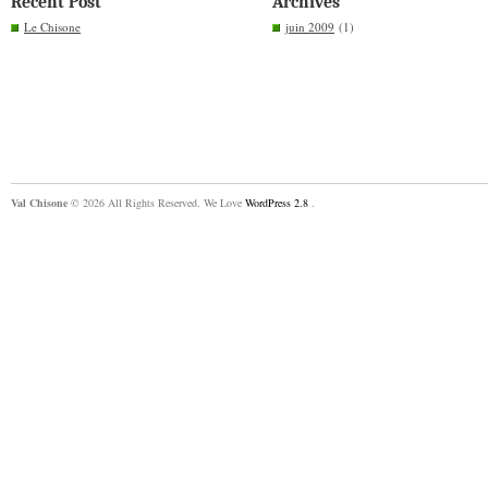
Recent Post
Archives
Le Chisone
juin 2009
(1)
Val Chisone
© 2026 All Rights Reserved. We Love
WordPress 2.8
.