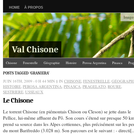
HOME
À PROPOS
Images
Val Chisone
Chisone
Fenestrelle
Géographie
Histoire
Perosa Argentina
Pinasca
Pra
POSTS TAGGED ‘GRANIERA’
JUIN 16TH, 2009 - 0 H 44 MIN
§ IN
CHISONE
,
FENESTRELLE
,
GÉOGRAPH
HISTOIRE
,
PEROSA ARGENTINA
,
PINASCA
,
PRAGELATO
,
ROURE
,
SESTRIERE
,
USSEAUX
Le Chisone
Le torrent Chisone (en piémontais Chison ou Cleson) se jette dans le
Pellice, lui-même affluent du Pô. Son cours s’étend sur presque 50 km
prend sa source dans les Alpes cottiennes, plus précisément sur les pe
du mont Barifreddo (3.028 m). Son parcours est le suivant : - directi[..